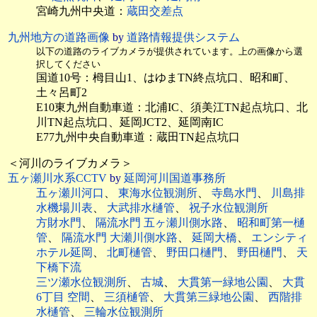
宮崎九州中央道：
蔵田交差点
九州地方の道路画像
by
道路情報提供システム
以下の道路のライブカメラが提供されています。上の画像から選
択してください
国道10号：栂目山1、はゆまTN終点坑口、昭和町、
土々呂町2
E10東九州自動車道：北浦IC、須美江TN起点坑口、北
川TN起点坑口、延岡JCT2、延岡南IC
E77九州中央自動車道：蔵田TN起点坑口
＜河川のライブカメラ＞
五ヶ瀬川水系CCTV
by
延岡河川国道事務所
五ヶ瀬川河口
、
東海水位観測所
、
寺島水門
、
川島排
水機場川表
、
大武排水樋管
、
祝子水位観測所
方財水門
、
隔流水門 五ヶ瀬川側水路
、
昭和町第一樋
管
、
隔流水門 大瀬川側水路
、
延岡大橋
、
エンシティ
ホテル延岡
、
北町樋管
、
野田口樋門
、
野田樋門
、
天
下橋下流
三ツ瀬水位観測所
、
古城
、
大貫第一緑地公園
、
大貫
6丁目 空間
、
三須樋管
、
大貫第三緑地公園
、
西階排
水樋管
、
三輪水位観測所