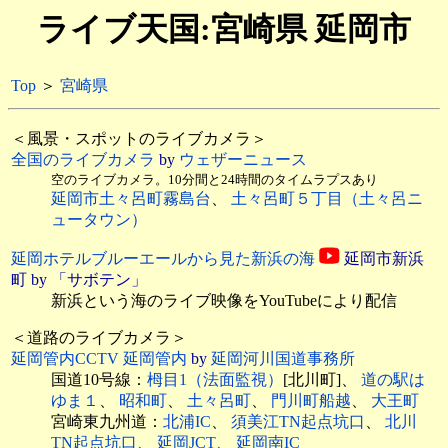
ライブ天国:宮崎県 延岡市
Top
＞
宮崎県
＜風景・スポットのライブカメラ＞
全国のライブカメラ
by
ウェザーニュース
空のライブカメラ。10分間と24時間のタイムラプスあり
延岡市土々呂町霧島台
、
土々呂町５丁目（土々呂ニ
ュータウン）
延岡ホテルブルーエールから見た新浜の海
延岡市新浜
町 by 「サボテン」
新浜という海のライブ映像をYouTubeにより配信
＜道路のライブカメラ＞
延岡管内CCTV 延岡管内
by
延岡河川国道事務所
国道10号線：
栂目1（法面監視）
[北川町]、
道の駅は
ゆま１
、
昭和町
、
土々呂町
、
門川町船越
、
大王町
宮崎東九州道：
北浦IC
、
須美江TN起点坑口
、
北川
TN起点坑口
、
延岡JCT
、
延岡南IC