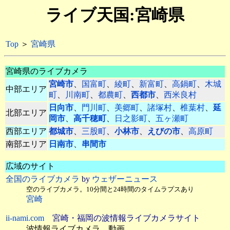
ライブ天国:宮崎県
Top
＞
宮崎県
宮崎県のライブカメラ
宮崎市
、
国富町
、
綾町
、
新富町
、
高鍋町
、
木城
中部エリア
町
、
川南町
、
都農町
、
西都市
、
西米良村
日向市
、
門川町
、
美郷町
、
諸塚村
、
椎葉村
、
延
北部エリア
岡市
、
高千穂町
、
日之影町
、
五ヶ瀬町
西部エリア
都城市
、
三股町
、
小林市
、
えびの市
、
高原町
南部エリア
日南市
、
串間市
広域のサイト
全国のライブカメラ
by
ウェザーニュース
空のライブカメラ。10分間と24時間のタイムラプスあり
宮崎
ii-nami.com
宮崎・福岡の波情報ライブカメラサイト
波情報ライブカメラ。動画