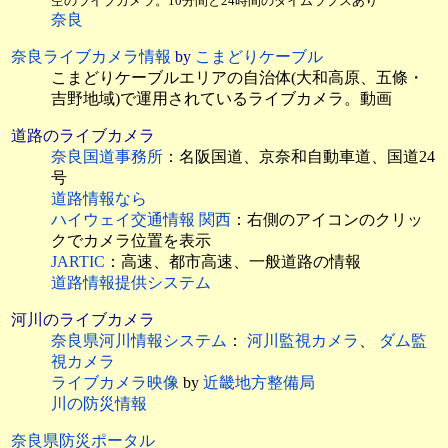
空のライブカメラ。10分間と24時間のタイムラプスあり
奈良
奈良ライブカメラ情報
by
こまどりケーブル
こまどりケーブルエリアの自治体(大和高原、五條・
吉野地域)で運用されているライブカメラ。動画
道路のライブカメラ
奈良国道事務所
：名阪国道、京奈和自動車道、国道24
号
道路情報なら
ハイウェイ交通情報 関西
：右側のアイコンのクリッ
クでカメラ位置を表示
JARTIC
：高速、都市高速、一般道路の情報
道路情報提供システム
河川のライブカメラ
奈良県河川情報システム
：
河川監視カメラ
、
ダム監
視カメラ
ライブカメラ映像
by
近畿地方整備局
川の防災情報
奈良県防災ポータル