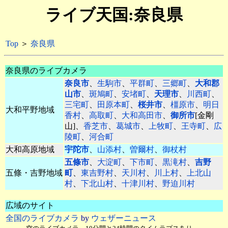
ライブ天国:奈良県
Top
＞
奈良県
奈良県のライブカメラ
奈良市
、
生駒市
、
平群町
、
三郷町
、
大和郡
山市
、
斑鳩町
、
安堵町
、
天理市
、
川西町
、
三宅町
、
田原本町
、
桜井市
、
橿原市
、
明日
大和平野地域
香村
、
高取町
、
大和高田市
、
御所市
[金剛
山]、
香芝市
、
葛城市
、
上牧町
、
王寺町
、
広
陵町
、
河合町
大和高原地域
宇陀市
、
山添村
、
曽爾村
、
御杖村
五條市
、
大淀町
、
下市町
、
黒滝村
、
吉野
五條・吉野地域
町
、
東吉野村
、
天川村
、
川上村
、
上北山
村
、
下北山村
、
十津川村
、
野迫川村
広域のサイト
全国のライブカメラ
by
ウェザーニュース