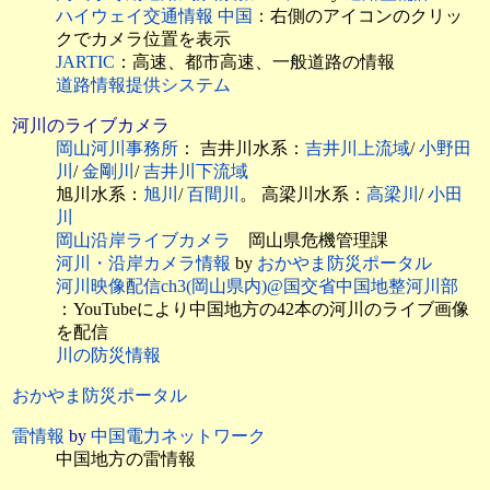
ハイウェイ交通情報 中国
：右側のアイコンのクリッ
クでカメラ位置を表示
JARTIC
：高速、都市高速、一般道路の情報
道路情報提供システム
河川のライブカメラ
岡山河川事務所
： 吉井川水系：
吉井川上流域
/
小野田
川
/
金剛川
/
吉井川下流域
旭川水系：
旭川
/
百間川
。 高梁川水系：
高梁川
/
小田
川
岡山沿岸ライブカメラ
岡山県危機管理課
河川・沿岸カメラ情報
by
おかやま防災ポータル
河川映像配信ch3(岡山県内)@国交省中国地整河川部
：YouTubeにより中国地方の42本の河川のライブ画
像を配信
川の防災情報
おかやま防災ポータル
雷情報
by
中国電力ネットワーク
中国地方の雷情報