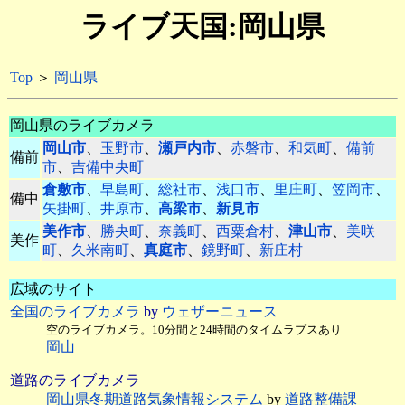
ライブ天国:岡山県
Top
＞
岡山県
岡山県のライブカメラ
岡山市
、
玉野市
、
瀬戸内市
、
赤磐市
、
和気町
、
備前
備前
市
、
吉備中央町
倉敷市
、
早島町
、
総社市
、
浅口市
、
里庄町
、
笠岡市
、
備中
矢掛町
、
井原市
、
高梁市
、
新見市
美作市
、
勝央町
、
奈義町
、
西粟倉村
、
津山市
、
美咲
美作
町
、
久米南町
、
真庭市
、
鏡野町
、
新庄村
広域のサイト
全国のライブカメラ
by
ウェザーニュース
空のライブカメラ。10分間と24時間のタイムラプスあり
岡山
道路のライブカメラ
岡山県冬期道路気象情報システム
by
道路整備課