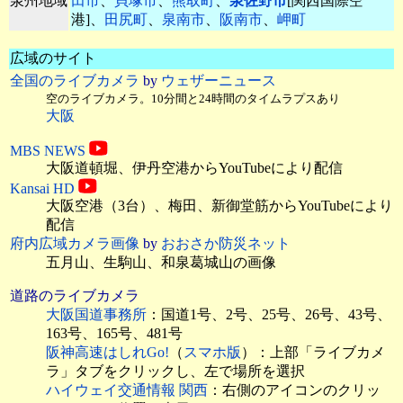
泉州地域
田市
、
貝塚市
、
熊取町
、
泉佐野市
[関西国際空
港]、
田尻町
、
泉南市
、
阪南市
、
岬町
広域のサイト
全国のライブカメラ
by
ウェザーニュース
空のライブカメラ。10分間と24時間のタイムラプスあり
大阪
MBS NEWS
大阪道頓堀、伊丹空港
からYouTubeにより配信
Kansai HD
大阪空港（3台）、梅田、新御堂筋からYouTubeにより
配信
府内広域カメラ画像
by
おおさか防災ネット
五月山、生駒山、和泉葛城山の画像
道路のライブカメラ
大阪国道事務所
：国道1号、2号、25号、26号、43号、
163号、165号、481号
阪神高速はしれGo!
（
スマホ版
）：上部「ライブカメ
ラ」タブをクリックし、左で場所を選択
ハイウェイ交通情報 関西
：右側のアイコンのクリッ