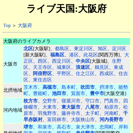
ライブ天国:大阪府
Top
＞
大阪府
大阪府のライブカメラ
北区
[大阪駅]、
都島区
、
東淀川区
、
旭区
、
淀川区
[新大阪駅]、
福島区
、
港区
、
此花区
[関西万博]、
大
正区
、
西区
、
西淀川区
、
中央区
[大阪城]、
生野
大阪市
区
、
天王寺区
、
城東区
、
浪速区
、
鶴見区
、
東成
区
、
阿倍野区
、
平野区
、
住之江区
、
西成区
、
住吉
区
、
東住吉区
茨木市
、
高槻市
、
島本町
、
吹田市
、
摂津市
、
能勢
北摂地域
町
、
豊能町
、
池田市
、
箕面市
、
豊中市
[大阪空港]
枚方市
、
交野市
、
寝屋川市
、
守口市
、
門真市
、
四
條畷市
、
大東市
、
東大阪市
、
八尾市
、
柏原市
、
松
河内地域
原市
、
羽曳野市
、
藤井寺市
、
太子町
、
河南町
、
千
早赤阪村
、
富田林市
、
大阪狭山市
、
河内長野市
堺市
、
和泉市
、
高石市
、
泉大津市
、
忠岡町
、
岸和