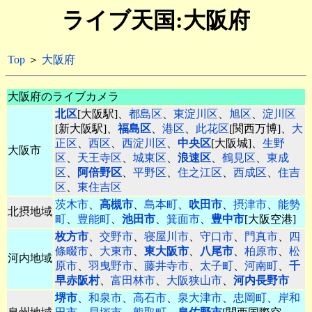
ライブ天国:大阪府
Top
＞
大阪府
大阪府のライブカメラ
北区
[大阪駅]、
都島区
、
東淀川区
、
旭区
、
淀川区
[新大阪駅]、
福島区
、
港区
、
此花区
[関西万博]、
大
正区
、
西区
、
西淀川区
、
中央区
[大阪城]、
生野
大阪市
区
、
天王寺区
、
城東区
、
浪速区
、
鶴見区
、
東成
区
、
阿倍野区
、
平野区
、
住之江区
、
西成区
、
住吉
区
、
東住吉区
茨木市
、
高槻市
、
島本町
、
吹田市
、
摂津市
、
能勢
北摂地域
町
、
豊能町
、
池田市
、
箕面市
、
豊中市
[大阪空港]
枚方市
、
交野市
、
寝屋川市
、
守口市
、
門真市
、
四
條畷市
、
大東市
、
東大阪市
、
八尾市
、
柏原市
、
松
河内地域
原市
、
羽曳野市
、
藤井寺市
、
太子町
、
河南町
、
千
早赤阪村
、
富田林市
、
大阪狭山市
、
河内長野市
堺市
、
和泉市
、
高石市
、
泉大津市
、
忠岡町
、
岸和