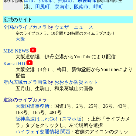
泉州地域
田市
、
貝塚市
、
熊取町
、
泉佐野市
[関西国際空
港]、
田尻町
、
泉南市
、
阪南市
、
岬町
広域のサイト
全国のライブカメラ
by
ウェザーニュース
空のライブカメラ。10分間と24時間のタイムラプスあり
大阪
MBS NEWS
大阪道頓堀、伊丹空港
からYouTubeにより配信
Kansai HD
大阪空港（3台）、梅田、新御堂筋からYouTubeにより
配信
府内広域カメラ画像
by
おおさか防災ネット
五月山、生駒山、和泉葛城山の画像
道路のライブカメラ
大阪国道事務所
：国道1号、2号、25号、26号、43号、
163号、165号、481号
阪神高速はしれGo!
（
スマホ版
）：上部「ライブカメ
ラ」タブをクリックし、左で場所を選択
ハイウェイ交通情報 関西
：右側のアイコンのクリッ