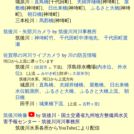
城原川：
直鳥橋
[千代田町]、
夫婦井樋橋
[神埼町]、
屋
敷橋
[神埼町]、
日出来橋
[神埼町]、
ふるさと大橋
[神埼
町]、
朝日橋
[神埼町]
三本松川：
馬郡橋
[神埼町]
筑後川・矢部川カメラ
by
筑後川河川事務所
筑後川：
神埼町竹
、
千代田町中津地先
、
千代田町渡
瀬
佐賀県の河川ライブカメラ
by
川の防災情報
河口から上流に遡っています
筑後川：
浮島排水機場(
内水位
、
外水
[
佐賀市
← 下流]、
位
)
、 [上流 →
みやき町
] [対岸↑↓
久留米市
]
筑後川水系。河口から上流方向
城原川：
直鳥橋
、
夫婦井樋橋
、
屋敷橋
、
日出来橋
水位観測所
、
ふるさと大橋
、
ふるさと大橋上流
、
朝
日橋
田手川：
城東橋下流
、 [上流 →
吉野ヶ里
]
筑後川映像
by 筑後川・国土交通省九州地方整備局水災
害予報センター・筑後川河川事務所
筑後川水系各所からYouTubeにより配信