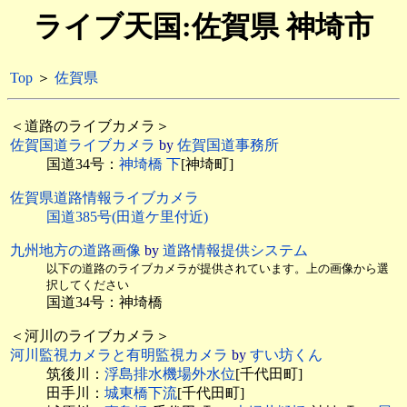
ライブ天国:佐賀県 神埼市
Top
＞
佐賀県
＜道路のライブカメラ＞
佐賀国道ライブカメラ
by
佐賀国道事務所
国道34号：
神埼橋 下
[神埼町]
佐賀県道路情報ライブカメラ
国道385号(田道ケ里付近)
九州地方の道路画像
by
道路情報提供システム
以下の道路のライブカメラが提供されています。上の画像から選
択してください
国道34号：神埼橋
＜河川のライブカメラ＞
河川監視カメラと有明監視カメラ
by
すい坊くん
筑後川：
浮島排水機場外水位
[千代田町]
田手川：
城東橋下流
[千代田町]