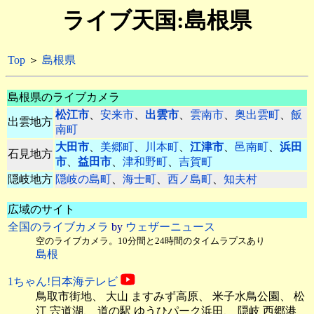
ライブ天国:島根県
Top
＞
島根県
島根県のライブカメラ
松江市
、
安来市
、
出雲市
、
雲南市
、
奥出雲町
、
飯
出雲地方
南町
大田市
、
美郷町
、
川本町
、
江津市
、
邑南町
、
浜田
石見地方
市
、
益田市
、
津和野町
、
吉賀町
隠岐地方
隠岐の島町
、
海士町
、
西ノ島町
、
知夫村
広域のサイト
全国のライブカメラ
by
ウェザーニュース
空のライブカメラ。10分間と24時間のタイムラプスあり
島根
1ちゃん!日本海テレビ
鳥取市街地、
大山 ますみず高原、 米子水鳥公園、 松
江 宍道湖、 道の駅 ゆうひパーク浜田、 隠岐 西郷港