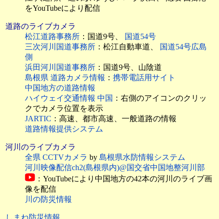
をYouTubeにより配信
道路のライブカメラ
松江道路事務所
：国道9号、
国道54号
三次河川国道事務所
：松江自動車道、
国道54号広島
側
浜田河川国道事務所
：国道9号、山陰道
島根県 道路カメラ情報
：
携帯電話用サイト
中国地方の道路情報
ハイウェイ交通情報 中国
：右側のアイコンのクリッ
クでカメラ位置を表示
JARTIC
：高速、都市高速、一般道路の情報
道路情報提供システム
河川のライブカメラ
全県 CCTVカメラ
by
島根県水防情報システム
河川映像配信ch2(島根県内)@国交省中国地整河川部
：YouTubeにより中国地方の42本の河川のライブ画
像を配信
川の防災情報
しまね防災情報