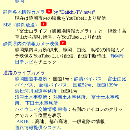
静岡
静岡各地情報カメラ
by "Daiichi-TV news"
現在は静岡市内の映像をYouTubeにより配信
SBS（静岡放送）
「富士山ライブ（御殿場情報カメラ）」と「絶景！高
草山から望む焼津」をYouTubeにより配信
静岡県内の情報カメラ映像
静岡県内４カ所(伊東、静岡、由比、浜松)の情報カメ
ラ映像をYouTubeにより配信。配信中断時は、
静岡朝
日テレビ
をチェック
道路のライブカメラ
静岡国道事務所
： 国道1号：
静清バイパス
、
富士由比
バイパス
、
藤枝バイパス
、
国道52号
、
国道139号
浜松河川国道事務所
：国道1号
沼津土木事務所
：
熱海土木事務所
、
富士土木事務
所
、
下田土木事務所
ハイウェイ交通情報 東海
：右側のアイコンのクリッ
クでカメラ位置を表示
JARTIC
：高速、都市高速、一般道路の情報
道路情報提供システム