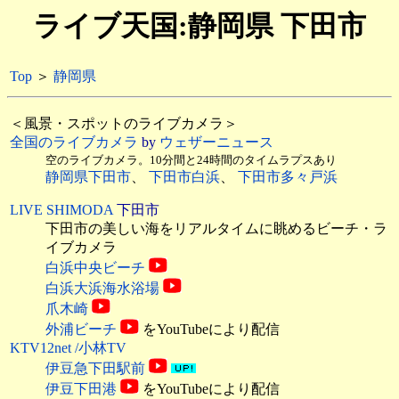
ライブ天国:静岡県 下田市
Top
＞
静岡県
＜風景・スポットのライブカメラ＞
全国のライブカメラ
by
ウェザーニュース
空のライブカメラ。10分間と24時間のタイムラプスあり
静岡県下田市
、
下田市白浜
、
下田市多々戸浜
LIVE SHIMODA
下田市
下田市の美しい海をリアルタイムに眺めるビーチ・ラ
イブカメラ
白浜中央ビーチ
白浜大浜海水浴場
爪木崎
外浦ビーチ
をYouTubeにより配信
KTV12net /小林TV
伊豆急下田駅前
伊豆下田港
をYouTubeにより配信