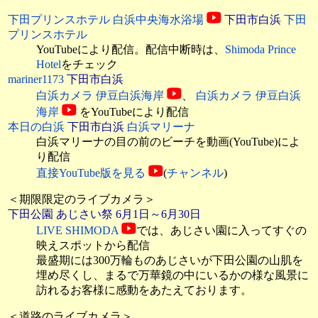
下田プリンスホテル 白浜中央海水浴場
下田市白浜
下田
プリンスホテル
YouTubeにより配信。配信中断時は、
Shimoda Prince
Hotel
をチェック
mariner1173
下田市白浜
白浜カメラ 伊豆白浜海岸
、
白浜カメラ 伊豆白浜
海岸
をYouTubeにより配信
本日の白浜
下田市白浜
白浜マリーナ
白浜マリーナの目の前のビーチを動画(YouTube)によ
り配信
直接YouTube版を見る
(
チャンネル
)
＜期限限定のライブカメラ＞
下田公園 あじさい祭 6月1日～6月30日
LIVE SHIMODA
では、あじさい園に入ってすぐの
映えスポットから配信
最盛期には300万輪ものあじさいが下田公園の山肌を
埋め尽くし、まるで万華鏡の中にいるかの様な風景に
訪れるお客様に感動をあたえております。
＜道路のライブカメラ＞