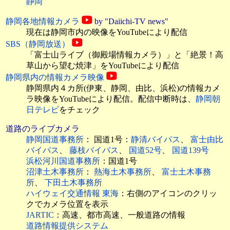
静岡
静岡各地情報カメラ
by "Daiichi-TV news"
現在は静岡市内の映像をYouTubeにより配信
SBS（静岡放送）
「富士山ライブ（御殿場情報カメラ）」と「絶景！高
草山から望む焼津」をYouTubeにより配信
静岡県内の情報カメラ映像
静岡県内４カ所(伊東、静岡、由比、浜松)の情報カメ
ラ映像をYouTubeにより配信。配信中断時は、
静岡朝
日テレビ
をチェック
道路のライブカメラ
静岡国道事務所
： 国道1号：
静清バイパス
、
富士由比
バイパス
、
藤枝バイパス
、
国道52号
、
国道139号
浜松河川国道事務所
：国道1号
沼津土木事務所
：
熱海土木事務所
、
富士土木事務
所
、
下田土木事務所
ハイウェイ交通情報 東海
：右側のアイコンのクリッ
クでカメラ位置を表示
JARTIC
：高速、都市高速、一般道路の情報
道路情報提供システム