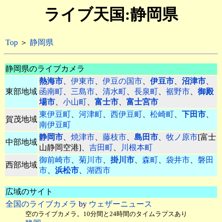
ライブ天国:静岡県
Top
＞
静岡県
静岡県のライブカメラ
熱海市
、
伊東市
、
伊豆の国市
、
伊豆市
、
沼津市
、
東部地域
函南町
、
三島市
、
清水町
、
長泉町
、
裾野市
、
御殿
場市
、
小山町
、
富士市
、
富士宮市
東伊豆町
、
河津町
、
西伊豆町
、
松崎町
、
下田市
、
賀茂地域
南伊豆町
静岡市
、
焼津市
、
藤枝市
、
島田市
、
牧ノ原市
[富士
中部地域
山静岡空港]、
吉田町
、
川根本町
御前崎市
、
菊川市
、
掛川市
、
森町
、
袋井市
、
磐田
西部地域
市
、
浜松市
、
湖西市
広域のサイト
全国のライブカメラ
by
ウェザーニュース
空のライブカメラ。10分間と24時間のタイムラプスあり