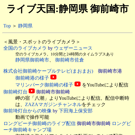
ライブ天国:静岡県 御前崎市
Top
＞
静岡県
＜風景・スポットのライブカメラ＞
全国のライブカメラ
by
ウェザーニュース
空のライブカメラ。10分間と24時間のタイムラプスあり
静岡県御前崎市
、
御前崎市佐倉
株式会社御前崎ケーブルテレビ(まおまお)
御前崎市港
御前崎港の様子
マリンパーク御前崎の様子
をYouTubeにより配信
御前崎灯台
御前崎市御前崎
岬の宿「八潮」よりYouTubeにより配信。配信中断時
は、
ZAZAマガジンチャンネル
をチェック
御前埼灯台からの映像
by
下田海上保安部
動画で操作可能
ロングビーチ御前崎のライブ配信
御前崎市御前崎
ロングビ
ーチ御前崎キャンプ場