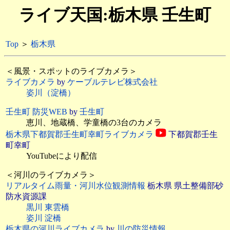
ライブ天国:栃木県 壬生町
Top
＞
栃木県
＜風景・スポットのライブカメラ＞
ライブカメラ
by
ケーブルテレビ株式会社
姿川（淀橋）
壬生町 防災WEB
by
壬生町
恵川、地蔵橋、学童橋の3台のカメラ
栃木県下都賀郡壬生町幸町ライブカメラ
下都賀郡壬生
町幸町
YouTubeにより配信
＜河川のライブカメラ＞
リアルタイム雨量・河川水位観測情報
栃木県 県土整備部砂
防水資源課
黒川 東雲橋
姿川 淀橋
栃木県の河川ライブカメラ
by
川の防災情報