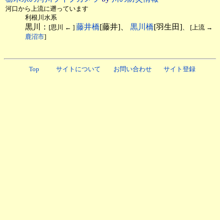
河口から上流に遡っています
利根川水系
黒川：
藤井橋
[藤井]、
黒川橋
[羽生田]
[思川 ← ]
、 [上流 →
鹿沼市
]
Top
サイトについて
お問い合わせ
サイト登録