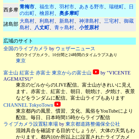
青梅市
、
福生市
、
羽村市
、
あきる野市
、
瑞穂町
、
日
西多摩
の出町
、
檜原村
、
奥多摩町
大島村
、
利島村
、
新島村
、
神津島村
、
三宅村
、
御蔵
諸島部
島村
、
八丈町
、
青ヶ島村
、
小笠原村
広域のサイト
全国のライブカメラ
by
ウェザーニュース
空のライブカメラ。10分間と24時間のタイムラプスあり
東京
富士山 紅富士 赤富士 東京からの富士山
by "VICENTE
AGEMATSU"
東京のビルからのLIVE配信。富士山がきれいに見え
ます。赤富士、紅富士、朝日、朝焼け、夕焼け、夜景
などをランダムに配信。富士山ライブもあります
CHANNEL TokyoTown
東京都内の風景、慣習、文化、風俗をYouTubeにより
配信。毎日、日本時間15時からライブ配信
ライブカメラ設置駐車場
by
東京都道路整備保全公社
混雑具合を確認する目的でしょうが、大体の天気もわ
かります。都内10か所以上に設置されたライブカメ