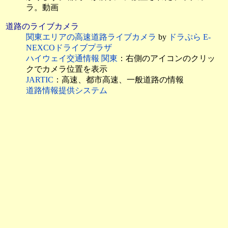
ラ。動画
道路のライブカメラ
関東エリアの高速道路ライブカメラ
by
ドラぷら E-
NEXCOドライブプラザ
ハイウェイ交通情報 関東
：右側のアイコンのクリッ
クでカメラ位置を表示
JARTIC
：高速、都市高速、一般道路の情報
道路情報提供システム
河川のライブカメラ
東京アメッシュ
荒川下流河川事務所
江戸川河川事務所
：
江戸川 2
、
江戸川 3
、
中川
、
綾
瀬川
東京都高潮防災総合情報システム
by
東京都港湾局
東京都 水防災総合情報システム
東京都建設局 河川部
防災課
東京都水防チャンネル
（YouTubeにより配信）
川の防災情報
東京都防災ホームページ
東京都総務局総合防災部防災管理