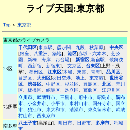
ライブ天国:東京都
Top
＞
東京都
東京都のライブカメラ
千代田区
[
東京駅
、
霞が関
、
九段
、
秋葉原
]、
中央区
[
銀座
、
八重洲
、
築地
]、
港区
[
赤坂・六本木
、
芝公
園
、
新橋
、
海岸
、
お台場
]、
新宿区
[
新宿駅
、
歌舞伎
町
、
西新宿
、
新宿東
]、
文京区
、
台東区
[上野・浅
23区
草]、
墨田区
、
江東区
[
木場
、
東雲
、
青海
]、
品川区
、
目黒区
、
大田区
[
羽田空港
、
池上
、
東京港
]、
世田谷
区
、
渋谷区
、
中野区
、
杉並区
、
豊島区
、
北区
、
荒川
区
、
板橋区
、
練馬区
、
足立区
、
葛飾区
、
江戸川区
立川市
、
武蔵野市
、
三鷹市
、
府中市
、
昭島市
、
調布
市
、
小金井市
、
小平市
、
東村山市
、
国分寺市
、
国立
北多摩
市
、
狛江市
、
東大和市
、
清瀬市
、
東久留米市
、
武蔵
村山市
、
西東京市
八王子市
[高尾山]、
町田市
、
日野市
、
多摩市
、
稲城
南多摩
市