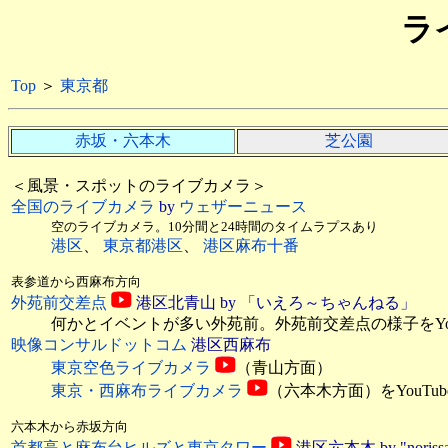
ラ
Top
＞
東京都
赤坂・六本木
芝公園
＜風景・スポットのライブカメラ＞
全国のライブカメラ
by
ウェザーニュース
空のライブカメラ。10分間と24時間のタイムラプスあり
港区
、
東京都港区
、
港区麻布十番
表参道から西麻布方向
外苑前交差点
港区北青山
by 「いえろ～ちゃんねる」
何かとイベントが多い外苑前。外苑前交差点の様子をYou
映像コンサルドットコム
港区西麻布
東京空色ライブカメラ
（青山方面）
東京・西麻布ライブカメラ
（六本木方面）をYouTu
六本木から赤坂方向
首都高と麻布台ヒルズと東京タワー
港区六本木 by "norissa 