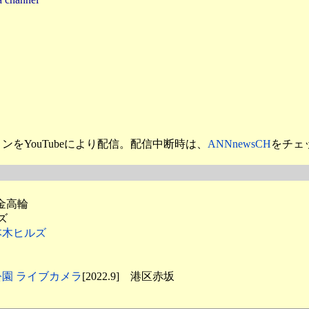
をYouTubeにより配信。配信中断時は、
ANNnewsCH
をチェッ
白金高輪
ズ
本木ヒルズ
園 ライブカメラ
[2022.9] 港区赤坂