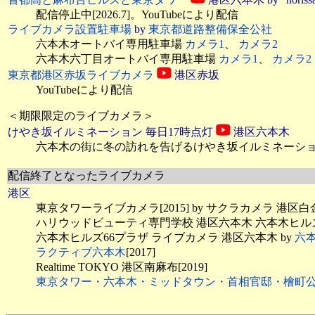
配信停止中[2026.7]。YouTubeにより配信
ライブカメラ設置駐車場
by
東京都道路整備保全公社
六本木オートバイ専用駐車場
カメラ1
、
カメラ2
六本木六丁目オートバイ専用駐車場
カメラ1
、
カメラ2
東京都港区赤坂ライブカメラ
港区赤坂
YouTubeにより配信
＜期限限定のライブカメラ＞
けやき坂イルミネーション 毎日17時点灯
港区六本木
六本木の街に冬の訪れを告げるけやき坂イルミネーション
配信終了となったライブカメラ
港区
東京タワーライブカメラ[2015] by サクラカメラ 港区
ハリウッドビューティ専門学校 港区六本木 六本木ヒル
六本木ヒルズ66プラザ ライブカメラ 港区六本木 by
六
ラクティブ六本木
[2017]
Realtime TOKYO 港区南麻布[2019]
東京タワー・六本木・ミッドタウン・首相官邸・檜町公