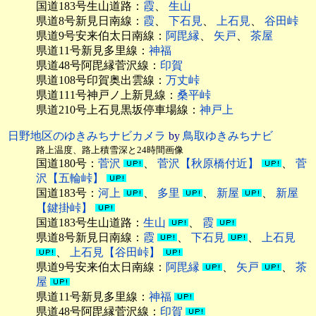
国道183号生山道路：
霞
、
生山
県道8号新見日南線：
霞
、
下石見
、
上石見
、
谷田峠
県道9号安来伯太日南線：
阿毘縁
、
矢戸
、
茶屋
県道11号新見多里線：
神福
県道48号阿毘縁菅沢線：
印賀
県道108号印賀奥出雲線：
万丈峠
県道111号神戸ノ上新見線：
桑平峠
県道210号上石見黒坂停車場線：
神戸上
日野地区のゆきみちナビカメラ
by
鳥取ゆきみちナビ
路上温度、路上積雪深と24時間画像
国道180号：
菅沢
、
菅沢【秋原橋付近】
、
菅
沢【五輪峠】
国道183号：
河上
、
多里
、
新屋
、
新屋
【鍵掛峠】
国道183号生山道路：
生山
、
霞
県道8号新見日南線：
霞
、
下石見
、
上石見
、
上石見【谷田峠】
県道9号安来伯太日南線：
阿毘縁
、
矢戸
、
茶
屋
県道11号新見多里線：
神福
県道48号阿毘縁菅沢線：
印賀