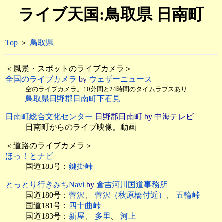
ライブ天国:鳥取県 日南町
Top
＞
鳥取県
＜風景・スポットのライブカメラ＞
全国のライブカメラ
by
ウェザーニュース
空のライブカメラ。10分間と24時間のタイムラプスあり
鳥取県日野郡日南町下石見
日南町総合文化センター
日野郡日南町 by 中海テレビ
日南町からのライブ映像。動画
＜道路のライブカメラ＞
ほっ！とナビ
国道183号：
鍵掛峠
とっとり行きみちNavi
by
倉吉河川国道事務所
国道180号：
菅沢
、
菅沢（秋原橋付近）
、
五輪峠
国道181号：
四十曲峠
国道183号：
新屋
、
多里
、
河上