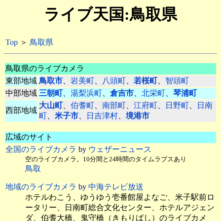
ライブ天国:鳥取県
Top
＞
鳥取県
鳥取県のライブカメラ
東部地域
鳥取市
、
岩美町
、
八頭町
、
若桜町
、
智頭町
中部地域
三朝町
、
湯梨浜町
、
倉吉市
、
北栄町
、
琴浦町
大山町
、
伯耆町
、
南部町
、
江府町
、
日野町
、
日南
西部地域
町
、
米子市
、
日吉津村
、
境港市
広域のサイト
全国のライブカメラ
by
ウェザーニュース
空のライブカメラ。10分間と24時間のタイムラプスあり
鳥取
地域のライブカメラ
by
中海テレビ放送
ホテルわこう、ゆうゆう壱番館屋よなご、米子駅前ロ
ータリー、日南町総合文化センター、ホテルアジェン
ダ、伯耆大橋、鬼守橋（きもりばし）のライブカメ