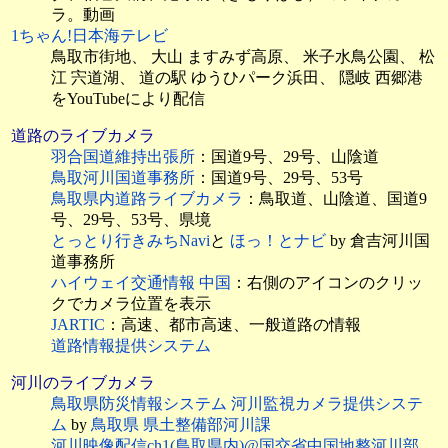
ラ。動画
1ちゃん!日本海テレビ
鳥取市街地、
大山 ますみず高原、 米子水鳥公園、 松
江 宍道湖、 道の駅 ゆうひパーク浜田、 隠岐 西郷港
をYouTubeにより配信
道路のライブカメラ
羽合国道維持出張所
：国道9号、29号、山陰道
鳥取河川国道事務所
：国道9号、29号、53号
鳥取県内道路ライブカメラ
：鳥取道、山陰道、国道9
号、29号、53号、県境
とっとり行きみちNavi
と
ほっ！とナビ
by 倉吉河川国
道事務所
ハイウェイ交通情報 中国
：右側のアイコンのクリッ
クでカメラ位置を表示
JARTIC
：高速、都市高速、一般道路の情報
道路情報提供システム
河川のライブカメラ
鳥取県防災情報システム 河川監視カメラ提供システ
ム
by
鳥取県 県土整備部河川課
河川映像配信ch1(鳥取県内)@国交省中国地整河川部