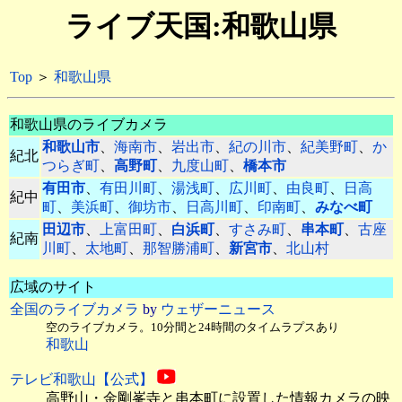
ライブ天国:和歌山県
Top
＞
和歌山県
和歌山県のライブカメラ
和歌山市
、
海南市
、
岩出市
、
紀の川市
、
紀美野町
、
か
紀北
つらぎ町
、
高野町
、
九度山町
、
橋本市
有田市
、
有田川町
、
湯浅町
、
広川町
、
由良町
、
日高
紀中
町
、
美浜町
、
御坊市
、
日高川町
、
印南町
、
みなべ町
田辺市
、
上富田町
、
白浜町
、
すさみ町
、
串本町
、
古座
紀南
川町
、
太地町
、
那智勝浦町
、
新宮市
、
北山村
広域のサイト
全国のライブカメラ
by
ウェザーニュース
空のライブカメラ。10分間と24時間のタイムラプスあり
和歌山
テレビ和歌山【公式】
高野山・金剛峯寺と串本町に設置した情報カメラの映