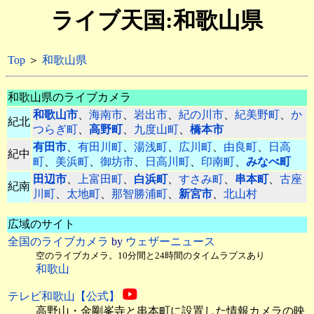
ライブ天国:和歌山県
Top
＞
和歌山県
和歌山県のライブカメラ
和歌山市
、
海南市
、
岩出市
、
紀の川市
、
紀美野町
、
か
紀北
つらぎ町
、
高野町
、
九度山町
、
橋本市
有田市
、
有田川町
、
湯浅町
、
広川町
、
由良町
、
日高
紀中
町
、
美浜町
、
御坊市
、
日高川町
、
印南町
、
みなべ町
田辺市
、
上富田町
、
白浜町
、
すさみ町
、
串本町
、
古座
紀南
川町
、
太地町
、
那智勝浦町
、
新宮市
、
北山村
広域のサイト
全国のライブカメラ
by
ウェザーニュース
空のライブカメラ。10分間と24時間のタイムラプスあり
和歌山
テレビ和歌山【公式】
高野山・金剛峯寺と串本町に設置した情報カメラの映