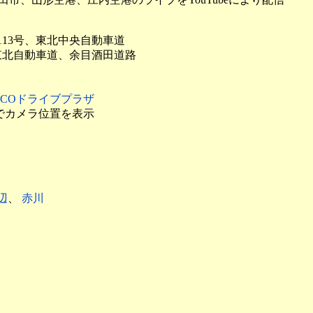
、113号、東北中央自動車道
海東北自動車道、余目酒田道路
EXCOドライブプラザ
でカメラ位置を表示
辺
、
赤川