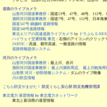
道路のライブカメラ
山形河川国道事務所
：国道13号、47号、48号、112号
酒田河川国道事務所
：国道7号、47号、112号、日本
国道347号 鍋越峠 道路情報
国道348号道路情報
東北エリアの高速道路ライブカメラ
by
ドラぷら E-N
ハイウェイ交通情報 東北
：右側のアイコンのクリック
JARTIC
：高速、都市高速、一般道路の情報
道路情報提供システム
河川のライブカメラ
山形河川国道事務所
：最上川、赤川
酒田河川国道事務所
：
最上川酒田周辺
、
最上川飽海周
山形県 河川・砂防情報システム
：ダムのライブ映像
川の防災情報
こちら防災やまがた！
防災くらし安心部 防災危機管理課
東北電力 落雷情報
by
東北電力ネットワーク
東北と新潟県の落雷情報