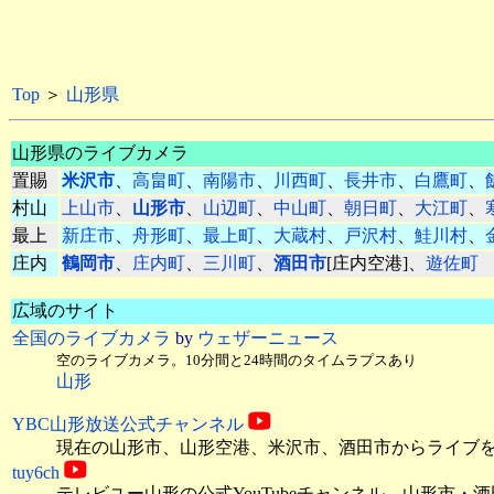
Top
＞
山形県
山形県のライブカメラ
置賜
米沢市
、
高畠町
、
南陽市
、
川西町
、
長井市
、
白鷹町
、
村山
上山市
、
山形市
、
山辺町
、
中山町
、
朝日町
、
大江町
、
最上
新庄市
、
舟形町
、
最上町
、
大蔵村
、
戸沢村
、
鮭川村
、
庄内
鶴岡市
、
庄内町
、
三川町
、
酒田市
[庄内空港]、
遊佐町
広域のサイト
全国のライブカメラ
by
ウェザーニュース
空のライブカメラ。10分間と24時間のタイムラプスあり
山形
YBC山形放送公式チャンネル
現在の山形市、山形空港、米沢市、酒田市からライブをYo
tuy6ch
テレビユー山形の公式YouTubeチャンネル。山形市・