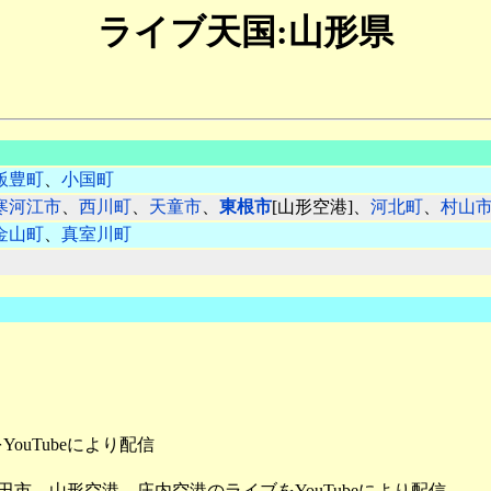
ライブ天国:山形県
飯豊町
、
小国町
寒河江市
、
西川町
、
天童市
、
東根市
[山形空港]、
河北町
、
村山
金山町
、
真室川町
uTubeにより配信
酒田市、山形空港、
庄内空港のライブをYouTubeにより配信