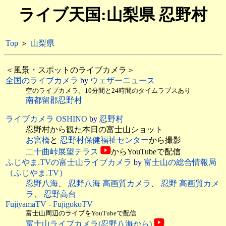
ライブ天国:山梨県 忍野村
Top
＞
山梨県
＜風景・スポットのライブカメラ＞
全国のライブカメラ
by
ウェザーニュース
空のライブカメラ。10分間と24時間のタイムラプスあり
南都留郡忍野村
ライブカメラ OSHINO
by
忍野村
忍野村から観た本日の富士山ショット
お宮橋
と
忍野村保健福祉センター
から撮影
二十曲峠展望テラス
からYouTubeで配信
ふじやま.TVの富士山ライブカメラ
by
富士山の総合情報局
（ふじやま.TV）
忍野八海
、
忍野八海 高画質カメラ
、
忍野 高画質カメ
ラ
、
忍野高台
FujiyamaTV - FujigokoTV
富士山周辺のライブをYouTubeで配信
富士山ライブカメラ(忍野八海から)