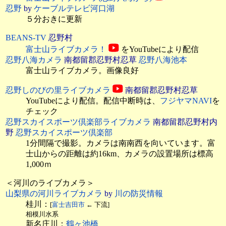
忍野
by
ケーブルテレビ河口湖
５分おきに更新
BEANS-TV
忍野村
富士山ライブカメラ！
をYouTubeにより配信
忍野八海カメラ
南都留郡忍野村忍草
忍野八海池本
富士山ライブカメラ。画像良好
忍野しのびの里ライブカメラ
南都留郡忍野村忍草
YouTubeにより配信。配信中断時は、
フジヤマNAVI
を
チェック
忍野スカイスポーツ倶楽部ライブカメラ
南都留郡忍野村内
野
忍野スカイスポーツ倶楽部
1分間隔で撮影。カメラは南南西を向いています。富
士山からの距離は約16km、カメラの設置場所は標高
1,000ｍ
＜河川のライブカメラ＞
山梨県の河川ライブカメラ
by
川の防災情報
桂川：
[
富士吉田市
← 下流]
相模川水系
新名庄川：
鶴ヶ池橋