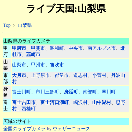
ライブ天国:山梨県
Top
＞
山梨県
山梨県のライブカメラ
甲
甲府市
、
甲斐市
、
昭和町
、
中央市
、
南アルプス市
、
北
府
杜市
、
韮崎市
山
山梨市
、
甲州市
、
笛吹市
梨
東
大月市
、
上野原市
、
都留市
、
道志村
、
小菅村
、
丹波山
部
村
身
富士川町
、
市川三郷町
、
身延町
、
南部町
、
早川町
延
富
富士吉田市
、
富士河口湖町
、
鳴沢村
、
山中湖村
、
忍野
士
村
、
西桂町
広域のサイト
全国のライブカメラ
by
ウェザーニュース