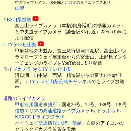
空のライブカメラ。10分間と24時間のタイムラプスあり
山梨
YBS山梨放送
富士山ライブカメラ（本栖湖[身延町]の情報カメラ）
と中央道ライブカメラ（談合坂SA付近）をYouTubeに
より配信
UTYテレビ山梨
甲府盆地の街並み、富士急行線河口湖駅、富士山パノ
ラマロープウェイ展望台からの富士山、上野原インタ
ーチェンジのライブをYouTubeにより配信
ライブカメラ
by
UTYテレビ山梨
河口湖、山中湖、西湖、精進湖からの富士山の静止
画。
UTYテレビ山梨公式チャンネル
でもライブ放送
中
道路のライブカメラ
甲府河川国道事務所
：国道20号、52号、138号、139号
信越エリアの高速道路ライブカメラ
by
ドラぷら E-
NEXCOドライブプラザ
ハイウェイ交通情報 北陸・信越
：右側のアイコンの
クリックでカメラ位置を表示