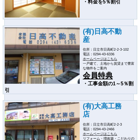
・料金を5％割引
(有)日高不動
産
住所：日立市日高町2-2-3-102
電話：0294-43-6336
ホームページはこちら
一戸建て、土地から賃貸まで豊富
な物件をご案内
会員特典
・工事金額の1～5％割
引
(有)大高工務
店
住所：日立市日高町2-2-3
電話：0294-43-2466
ホームページはこちら
リフォーム・増改築・こだわりの