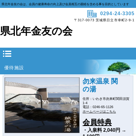
県北年金友の会は、会員の健康寿命の向上及び会員相互の親睦を含める事を目的としています
0294-24-3305
〒317-0073 茨城県日立市幸町2-9-1
県北年金友の会
優待施設
勿来温泉 関
の湯
住所：いわき市勿来町関田須賀
1-4
電話：0246-65-1126
ホームページはこちら
会員特典
・入泉料 2,040円 →