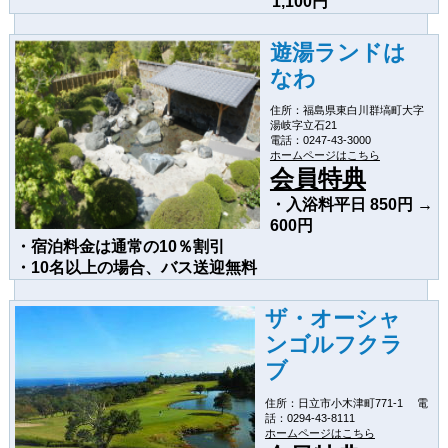
1,100円
遊湯ランドは
なわ
住所：福島県東白川群塙町大字
湯岐字立石21
電話：0247-43-3000
ホームページはこちら
会員特典
・入浴料平日 850円 →
600円
・宿泊料金は通常の10％割引
・10名以上の場合、バス送迎無料
ザ・オーシャ
ンゴルフクラ
ブ
住所：日立市小木津町771-1 電
話：0294-43-8111
ホームページはこちら