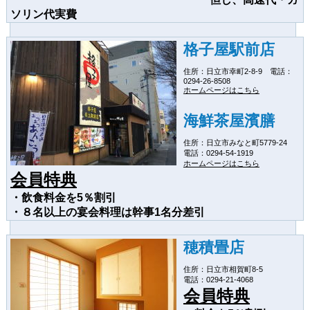
ソリン代実費
格子屋駅前店
住所：日立市幸町2-8-9 電話：
0294-26-8508
ホームページはこちら
海鮮茶屋濱膳
住所：日立市みなと町5779-24
電話：0294-54-1919
ホームページはこちら
会員特典
・飲食料金を5％割引
・８名以上の宴会料理は幹事1名分差引
穂積畳店
住所：日立市相賀町8-5
電話：0294-21-4068
会員特典