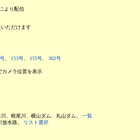
eにより配信
覧いただけます
1号
、
153号
、
155号
、
302号
でカメラ位置を表示
田川、根尾川、横山ダム、丸山ダム。
一覧
川放水路。
リスト選択