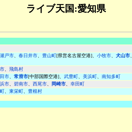
ライブ天国:愛知県
瀬戸市
、
春日井市
、
豊山町
[県営名古屋空港]、
小牧市
、
犬山市
市
、
飛島村
田市
、
常滑市
[中部国際空港]、
武豊町
、
美浜町
、
南知多町
浜市
、
碧南市
、
西尾市
、
岡崎市
、
幸田町
町
、
東栄町
、
豊根村