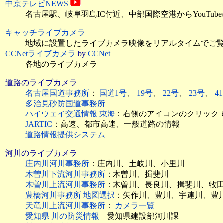
中京テレビNEWS
名古屋駅、岐阜羽島IC付近、中部国際空港からYouTub
キャッチライブカメラ
地域に設置したライブカメラ映像をリアルタイムでご
CCNetライブカメラ
by
CCNet
各地のライブカメラ
道路のライブカメラ
名古屋国道事務所
：
国道1号
、
19号
、
22号
、
23号
、
4
多治見砂防国道事務所
ハイウェイ交通情報 東海
：右側のアイコンのクリック
JARTIC
：高速、都市高速、一般道路の情報
道路情報提供システム
河川のライブカメラ
庄内川河川事務所
：庄内川、土岐川、小里川
木曽川下流河川事務所
：木曽川、揖斐川
木曽川上流河川事務所
：木曽川、長良川、揖斐川、牧
豊橋河川事務所 地図選択
：矢作川、豊川、宇連川、豊
天竜川上流河川事務所
：
カメラ一覧
愛知県 川の防災情報
愛知県建設部河川課