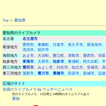
Top
＞
愛知県
愛知県のライブカメラ
名古屋
名古屋市
豊明市
、
東郷町
、
日進市
、
長久手市
、
尾張旭市
、
尾張地方
清須市
、
稲沢市
海部地方
あま市
、
大治町
、
蟹江町
、
津島市
、
愛西市
、
弥富
知多地方
東海市
、
大府市
、
知多市
、
東浦町
、
阿久比町
、
半
西三河地方
豊田市
、
みよし市
、
刈谷市
、
知立市
、
安城市
、
高
東三河地方
蒲郡市
、
豊川市
、
豊橋市
、
田原市
、
新城市
、
設楽
広域のサイト
全国のライブカメラ
by
ウェザーニュース
空のライブカメラ。10分間と24時間のタイムラプスあり
愛知