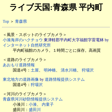
ライブ天国:青森県 平内町
Top
＞
青森県
＜風景・スポットのライブカメラ＞
小湊海岸のハクチョウ
東津軽郡平内町大字福館字雷電林 by
インターネット自然研究所
平内町福館のカメラ。１時間ごとに保存。高画質
＜道路のライブカメラ＞
あおもり道路情報
国道4号：
土屋
、
明神橋
、
清水川橋
、
狩場沢
東北地方の道路画像
by
道路情報提供システム
国道4号：
狩場沢
＜河川のライブカメラ＞
青森県河川砂防情報提供システム
小湊川：
小湊
、
内童子
盛田川：
盛田川