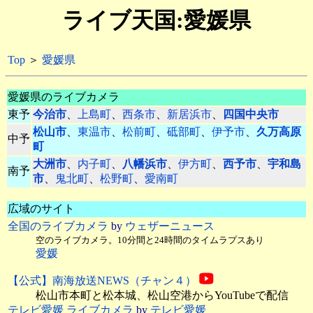
ライブ天国:愛媛県
Top
＞
愛媛県
愛媛県のライブカメラ
東予
今治市
、
上島町
、
西条市
、
新居浜市
、
四国中央市
松山市
、
東温市
、
松前町
、
砥部町
、
伊予市
、
久万高原
中予
町
大洲市
、
内子町
、
八幡浜市
、
伊方町
、
西予市
、
宇和島
南予
市
、
鬼北町
、
松野町
、
愛南町
広域のサイト
全国のライブカメラ
by
ウェザーニュース
空のライブカメラ。10分間と24時間のタイムラプスあり
愛媛
【公式】南海放送NEWS（チャン４）
松山市本町と松本城、松山空港からYouTubeで配信
テレビ愛媛 ライブカメラ
by
テレビ愛媛