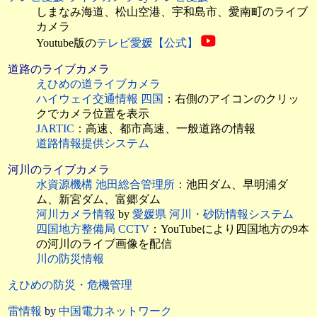
しまなみ海道、松山空港、宇和島市、愛南町のライブ
カメラ
Youtube版の
テレビ愛媛【公式】
道路のライブカメラ
えひめの道ライブカメラ
ハイウェイ交通情報 四国
：右側のアイコンのクリッ
クでカメラ位置を表示
JARTIC
：高速、都市高速、一般道路の情報
道路情報提供システム
河川のライブカメラ
水資源機構 池田総合管理所
：池田ダム、早明浦ダ
ム、新宮ダム、富郷ダム
河川カメラ情報
by
愛媛県 河川・砂防情報システム
四国地方整備局 CCTV
：YouTubeにより四国地方の9本
の河川のライブ画像を配信
川の防災情報
えひめの防災・危機管理
雷情報
by
中国電力ネットワーク