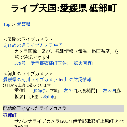
ライブ天国:愛媛県 砥部町
Top
＞
愛媛県
＜道路のライブカメラ＞
えひめの道ライブカメラ 中予
カメラ画像、及び、観測情報（気温、路面温度）を一
覧で確認できます
379号（伊予郡砥部町玉谷）
[
拡大写真
]
＜河川のライブカメラ＞
愛媛県の河川ライブカメラ
by
川の防災情報
河口から上流に遡っています
重信川：
左 7k7
[八倉樋門]、
左 8k8
[赤
[
松前町
← 下流]、
坂泉]
、 [上流 →
松山市
]
配信終了となったライブカメラ
砥部町
サバンナライブカメラ[2017] 伊予郡砥部町上原町 とべ