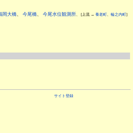
福岡大橋
、
今尾橋
、
今尾水位観測所
、 [上流 →
養老町
、
輪之内町
]
サイト登録