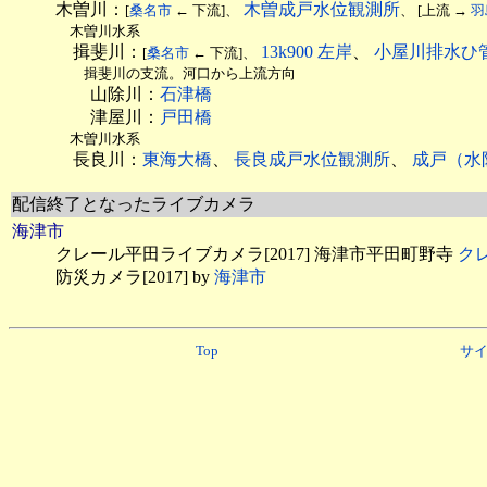
木曽川：
木曽成戸水位観測所
[
桑名市
← 下流]、
、 [上流 →
羽
木曽川水系
揖斐川：
13k900 左岸
、
小屋川排水ひ
[
桑名市
← 下流]、
揖斐川の支流。河口から上流方向
山除川：
石津橋
津屋川：
戸田橋
木曽川水系
長良川：
東海大橋
、
長良成戸水位観測所
、
成戸（水
配信終了となったライブカメラ
海津市
クレール平田ライブカメラ[2017] 海津市平田町野寺
ク
防災カメラ[2017] by
海津市
Top
サ