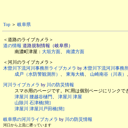
Top
＞
岐阜県
＜道路のライブカメラ＞
道の情報
道路規制情報（岐阜県）
南濃町津屋：
大垣方面
、
南濃方面
＜河川のライブカメラ＞
木曽川下流河川事務所ライブカメラ
by
木曽川下流河川事務
成戸（水防警観測所）
、
東海大橋
、
山崎南谷（川表）
河川ライブカメラ
by
川の防災情報
スマホ用のページです。PC用は個別ページにリンクで
津屋川 腰越谷樋門
、
津屋川 津屋
山除川 石津橋[簡]
津屋川 津屋川戸田橋[簡]
岐阜県の河川ライブカメラ
by
川の防災情報
河口から上流に遡っています