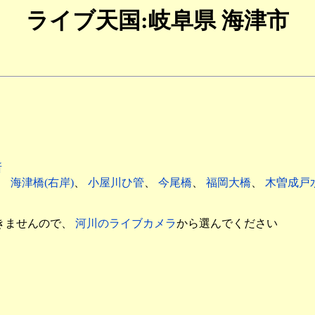
ライブ天国:岐阜県 海津市
所
、
海津橋(右岸)
、
小屋川ひ管
、
今尾橋
、
福岡大橋
、
木曽成戸
きませんので、
河川のライブカメラ
から選んでください