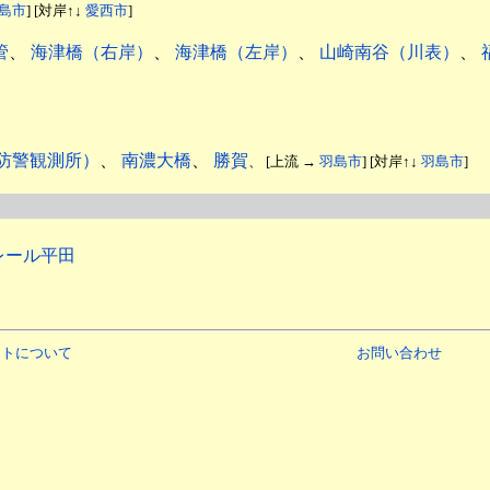
島市
] [対岸↑↓
愛西市
]
管
、
海津橋（右岸）
、
海津橋（左岸）
、
山崎南谷（川表）
、
防警観測所）
、
南濃大橋
、
勝賀
、 [上流 →
羽島市
] [対岸↑↓
羽島市
]
レール平田
イトについて
お問い合わせ