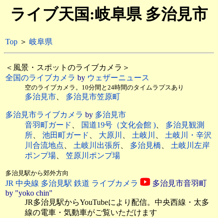
ライブ天国:岐阜県 多治見市
Top
＞
岐阜県
＜風景・スポットのライブカメラ＞
全国のライブカメラ
by
ウェザーニュース
空のライブカメラ。10分間と24時間のタイムラプスあり
多治見市
、
多治見市笠原町
多治見市ライブカメラ
by
多治見市
音羽町ガード
、
国道19号（文化会館 )
、
多治見観測
所
、
池田町ガード
、
大原川
、
土岐川
、
土岐川・辛沢
川合流地点
、
土岐川出張所
、
多治見橋
、
土岐川左岸
ポンプ場
、
笠原川ポンプ場
多治見駅から郊外方向
JR 中央線 多治見駅 鉄道 ライブカメラ
多治見市音羽町
by "yoko chin"
JR多治見駅からYouTubeにより配信。中央西線・太多
線の電車・気動車がご覧いただけます