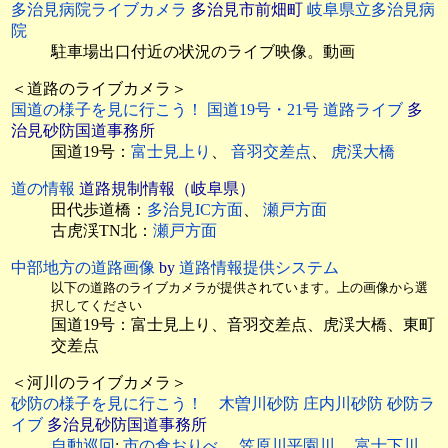
多治見病院ライブカメラ
多治見市前畑町
岐阜県立多治見病
院
駐車場出口付近の状況のライブ映像。動画
＜道路のライブカメラ＞
国道の様子を見に行こう！ 国道19号・21号 道路ライブ
多
治見砂防国道事務所
国道19号：
富士見上り
、
音羽交差点
、
虎渓大橋
道の情報
道路規制情報（岐阜県）
田代歩道橋：
多治見IC方面
、
瀬戸方面
古虎渓TN北：
瀬戸方面
中部地方の道路画像
by
道路情報提供システム
以下の道路のライブカメラが提供されています。上の画像から選
択してください
国道19号：富士見上り、音羽交差点、虎渓大橋、東町
交差点
＜河川のライブカメラ＞
砂防の様子を見に行こう！ 木曽川砂防 庄内川砂防 砂防ラ
イブ
多治見砂防国道事務所
自動巡回
:
市の倉おりべ
、
笠原川平園川
、
富士下川