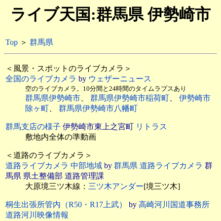
ライブ天国:群馬県 伊勢崎市
Top
＞
群馬県
＜風景・スポットのライブカメラ＞
全国のライブカメラ
by
ウェザーニュース
空のライブカメラ。10分間と24時間のタイムラプスあり
群馬県伊勢崎市
、
群馬県伊勢崎市稲荷町
、
伊勢崎市
除ヶ町
、
群馬県伊勢崎市八幡町
群馬支店の様子
伊勢崎市東上之宮町
リトラス
敷地内全体の準動画
＜道路のライブカメラ＞
道路ライブカメラ 中部地域
by
群馬県 道路ライブカメラ
群
馬県 県土整備部 道路管理課
大原境三ツ木線：
三ツ木アンダー
[境三ツ木]
桐生出張所管内（R50・R17上武）
by
高崎河川国道事務所
道路河川映像情報