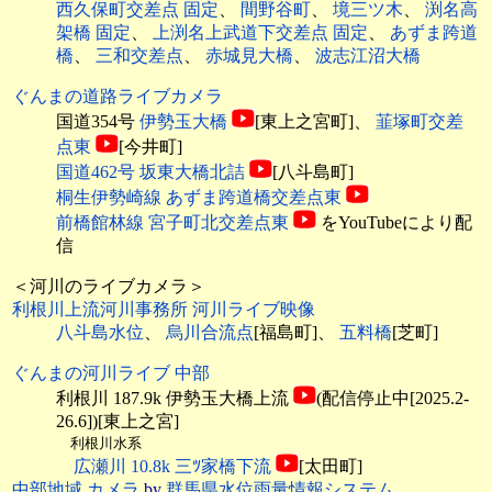
西久保町交差点 固定
、
間野谷町
、
境三ツ木
、
渕名高
架橋 固定
、
上渕名上武道下交差点 固定
、
あずま跨道
橋
、
三和交差点
、
赤城見大橋
、
波志江沼大橋
ぐんまの道路ライブカメラ
国道354号
伊勢玉大橋
[東上之宮町]、
韮塚町交差
点東
[今井町]
国道462号 坂東大橋北詰
[八斗島町]
桐生伊勢崎線 あずま跨道橋交差点東
前橋館林線 宮子町北交差点東
をYouTubeにより配
信
＜河川のライブカメラ＞
利根川上流河川事務所 河川ライブ映像
八斗島水位
、
烏川合流点
[福島町]、
五料橋
[芝町]
ぐんまの河川ライブ 中部
利根川 187.9k 伊勢玉大橋上流
(配信停止中[2025.2-
26.6])[東上之宮]
利根川水系
広瀬川 10.8k 三ﾂ家橋下流
[太田町]
中部地域 カメラ
by
群馬県水位雨量情報システム