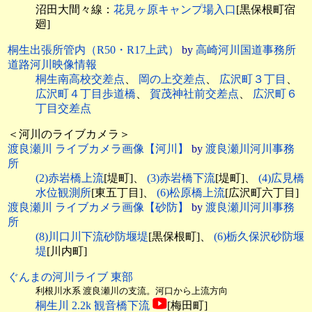
沼田大間々線：
花見ヶ原キャンプ場入口
[黒保根町宿
廻]
桐生出張所管内（R50・R17上武）
by
高崎河川国道事務所
道路河川映像情報
桐生南高校交差点
、
岡の上交差点
、
広沢町３丁目
、
広沢町４丁目歩道橋
、
賀茂神社前交差点
、
広沢町６
丁目交差点
＜河川のライブカメラ＞
渡良瀬川 ライブカメラ画像【河川】
by
渡良瀬川河川事務
所
(2)赤岩橋上流
[堤町]、
(3)赤岩橋下流
[堤町]、
(4)広見橋
水位観測所
[東五丁目]、
(6)松原橋上流
[広沢町六丁目]
渡良瀬川 ライブカメラ画像【砂防】
by
渡良瀬川河川事務
所
(8)川口川下流砂防堰堤
[黒保根町]、
(6)栃久保沢砂防堰
堤
[川内町]
ぐんまの河川ライブ 東部
利根川水系 渡良瀬川の支流。河口から上流方向
桐生川 2.2k 観音橋下流
[梅田町]