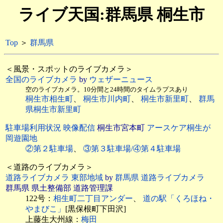
ライブ天国:群馬県 桐生市
Top
＞
群馬県
＜風景・スポットのライブカメラ＞
全国のライブカメラ
by
ウェザーニュース
空のライブカメラ。10分間と24時間のタイムラプスあり
桐生市相生町
、
桐生市川内町
、
桐生市新里町
、
群馬
県桐生市新里町
駐車場利用状況 映像配信
桐生市宮本町
アースケア桐生が
岡遊園地
②第２駐車場
、
③第３駐車場/④第４駐車場
＜道路のライブカメラ＞
道路ライブカメラ 東部地域
by
群馬県 道路ライブカメラ
群馬県 県土整備部 道路管理課
122号：
相生町二丁目アンダー
、
道の駅「くろほね・
やまびこ」
[黒保根町下田沢]
上藤生大州線：
梅田