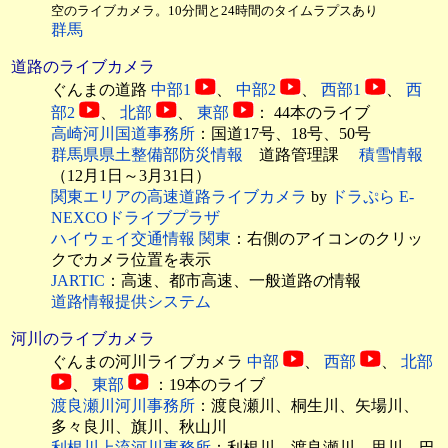
空のライブカメラ。10分間と24時間のタイムラプスあり
群馬
道路のライブカメラ
ぐんまの道路
中部1
、
中部2
、
西部1
、
西
部2
、
北部
、
東部
： 44本のライブ
高崎河川国道事務所
：国道17号、18号、50号
群馬県県土整備部防災情報
道路管理課
積雪情報
（12月1日～3月31日）
関東エリアの高速道路ライブカメラ
by
ドラぷら E-
NEXCOドライブプラザ
ハイウェイ交通情報 関東
：右側のアイコンのクリッ
クでカメラ位置を表示
JARTIC
：高速、都市高速、一般道路の情報
道路情報提供システム
河川のライブカメラ
ぐんまの河川ライブカメラ
中部
、
西部
、
北部
、
東部
：19本のライブ
渡良瀬川河川事務所
：渡良瀬川、桐生川、矢場川、
多々良川、旗川、秋山川
利根川上流河川事務所
：利根川、渡良瀬川、思川、巴