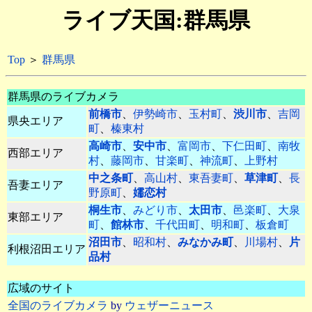
ライブ天国:群馬県
Top
＞
群馬県
群馬県のライブカメラ
前橋市
、
伊勢崎市
、
玉村町
、
渋川市
、
吉岡
県央エリア
町
、
榛東村
高崎市
、
安中市
、
富岡市
、
下仁田町
、
南牧
西部エリア
村
、
藤岡市
、
甘楽町
、
神流町
、
上野村
中之条町
、
高山村
、
東吾妻町
、
草津町
、
長
吾妻エリア
野原町
、
嬬恋村
桐生市
、
みどり市
、
太田市
、
邑楽町
、
大泉
東部エリア
町
、
館林市
、
千代田町
、
明和町
、
板倉町
沼田市
、
昭和村
、
みなかみ町
、
川場村
、
片
利根沼田エリア
品村
広域のサイト
全国のライブカメラ
by
ウェザーニュース