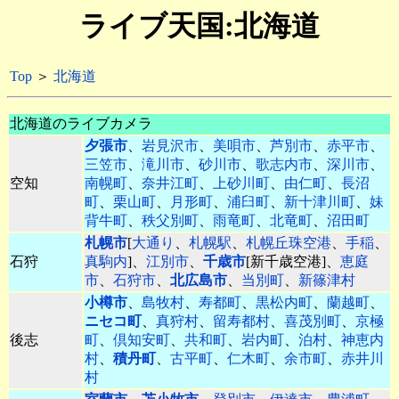
ライブ天国:北海道
Top
＞
北海道
北海道のライブカメラ
夕張市
、
岩見沢市
、
美唄市
、
芦別市
、
赤平市
、
三笠市
、
滝川市
、
砂川市
、
歌志内市
、
深川市
、
空知
南幌町
、
奈井江町
、
上砂川町
、
由仁町
、
長沼
町
、
栗山町
、
月形町
、
浦臼町
、
新十津川町
、
妹
背牛町
、
秩父別町
、
雨竜町
、
北竜町
、
沼田町
札幌市
[
大通り
、
札幌駅
、
札幌丘珠空港
、
手稲
、
石狩
真駒内
]、
江別市
、
千歳市
[新千歳空港]、
恵庭
市
、
石狩市
、
北広島市
、
当別町
、
新篠津村
小樽市
、
島牧村
、
寿都町
、
黒松内町
、
蘭越町
、
ニセコ町
、
真狩村
、
留寿都村
、
喜茂別町
、
京極
後志
町
、
倶知安町
、
共和町
、
岩内町
、
泊村
、
神恵内
村
、
積丹町
、
古平町
、
仁木町
、
余市町
、
赤井川
村