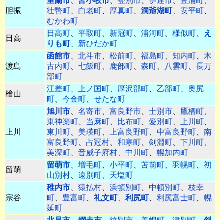
室蘭市
、
苫小牧市
、
登別市
、
伊達市
、
豊浦町
、
胆振
壮瞥町
、
白老町
、
厚真町
、
洞爺湖町
、
安平町
、
むかわ町
日高町
、
平取町
、
新冠町
、
浦河町
、
様似町
、
え
日高
りも町
、
新ひだか町
函館市
、
北斗市
、
松前町
、
福島町
、
知内町
、
木
渡島
古内町
、
七飯町
、
鹿部町
、
森町
、
八雲町
、
長万
部町
江差町
、
上ノ国町
、
厚沢部町
、
乙部町
、
奥尻
檜山
町
、
今金町
、
せたな町
旭川市
、
名寄市
、
富良野市
、
士別市
、
鷹栖町
、
東神楽町
、
当麻町
、
比布町
、
愛別町
、
上川町
、
上川
東川町
、
美瑛町
、
上富良野町
、
中富良野町
、
南
富良野町
、
占冠村
、
和寒町
、
剣淵町
、
下川町
、
美深町
、
音威子府村
、
中川町
、
幌加内町
留萌市
、
増毛町
、
小平町
、
苫前町
、
羽幌町
、
初
留萌
山別村
、
遠別町
、
天塩町
稚内市
、
猿払村
、
浜頓別町
、
中頓別町
、
枝幸
宗谷
町
、
豊富町
、
礼文町
、
利尻町
、
利尻富士町
、
幌
延町