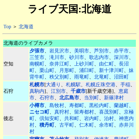
ライブ天国:北海道
Top
＞
北海道
北海道のライブカメラ
夕張市
、
岩見沢市
、
美唄市
、
芦別市
、
赤平市
、
三笠市
、
滝川市
、
砂川市
、
歌志内市
、
深川市
、
空知
南幌町
、
奈井江町
、
上砂川町
、
由仁町
、
長沼
町
、
栗山町
、
月形町
、
浦臼町
、
新十津川町
、
妹
背牛町
、
秩父別町
、
雨竜町
、
北竜町
、
沼田町
札幌市
[
大通り
、
札幌駅
、
札幌丘珠空港
、
手稲
、
石狩
真駒内
]、
江別市
、
千歳市
[新千歳空港]、
恵庭
市
、
石狩市
、
北広島市
、
当別町
、
新篠津村
小樽市
、
島牧村
、
寿都町
、
黒松内町
、
蘭越町
、
ニセコ町
、
真狩村
、
留寿都村
、
喜茂別町
、
京極
後志
町
、
倶知安町
、
共和町
、
岩内町
、
泊村
、
神恵内
村
、
積丹町
、
古平町
、
仁木町
、
余市町
、
赤井川
村