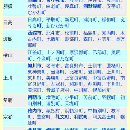
室蘭市
、
苫小牧市
、
登別市
、
伊達市
、
豊浦町
、
胆振
壮瞥町
、
白老町
、
厚真町
、
洞爺湖町
、
安平町
、
むかわ町
日高町
、
平取町
、
新冠町
、
浦河町
、
様似町
、
え
日高
りも町
、
新ひだか町
函館市
、
北斗市
、
松前町
、
福島町
、
知内町
、
木
渡島
古内町
、
七飯町
、
鹿部町
、
森町
、
八雲町
、
長万
部町
江差町
、
上ノ国町
、
厚沢部町
、
乙部町
、
奥尻
檜山
町
、
今金町
、
せたな町
旭川市
、
名寄市
、
富良野市
、
士別市
、
鷹栖町
、
東神楽町
、
当麻町
、
比布町
、
愛別町
、
上川町
、
上川
東川町
、
美瑛町
、
上富良野町
、
中富良野町
、
南
富良野町
、
占冠村
、
和寒町
、
剣淵町
、
下川町
、
美深町
、
音威子府村
、
中川町
、
幌加内町
留萌市
、
増毛町
、
小平町
、
苫前町
、
羽幌町
、
初
留萌
山別村
、
遠別町
、
天塩町
稚内市
、
猿払村
、
浜頓別町
、
中頓別町
、
枝幸
宗谷
町
、
豊富町
、
礼文町
、
利尻町
、
利尻富士町
、
幌
延町