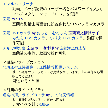
エンルムマリーナ
動画。ページ記載のユーザー名とパスワードを入力。
マルチスクリーンで、「1～4」を選択！
室蘭
by STV
室蘭市測量山展望台に設置されたSTVパノラマカメラ
室蘭LIVEカメラ
by
おっと！むろらん
室蘭観光情報サイト
みたら LIVEカメラ
、
いりえ LIVEカメラ
。動画で操
作可能
チキウ岬灯台
室蘭市 地球岬 by
室蘭海上保安部
室蘭港の南側。動画で操作可能
＜道路のライブカメラ＞
北海道の道路画像
by
道路情報提供システム
以下の道路のライブカメラが提供されています。上の画像から選
択してください
国道37号：陣屋
＜河川のライブカメラ＞
道南の河川ライブカメラ
by
川の防災情報
海に直接注ぎ込む河川。東から西方向
チマイベツ川：
0.8Kp