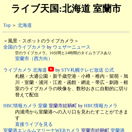
ライブ天国:北海道 室蘭市
Top
＞
北海道
＜風景・スポットのライブカメラ＞
全国のライブカメラ
by
ウェザーニュース
空のライブカメラ。10分間と24時間のタイムラプスあり.
室蘭市（西方向）
ライブカメラ 北海道
by
STV札幌テレビ放送 公式
札幌・大通公園・新千歳空港・小樽・稚内・留萌・旭
川・室蘭・浦河・江差・函館・網走・帯広・釧路・根
室のライブカメラの映像を、数秒おきに自動的に切り
替えて配信
HBC情報カメラ 室蘭
室蘭市絵鞆町 by
HBC情報カメラ
内浦湾から室蘭港への入り口を見わたすことができま
す
直接ライブを見る
室蘭港エンルムマリーナWEBカメラ
室蘭市絵鞆町
室蘭港