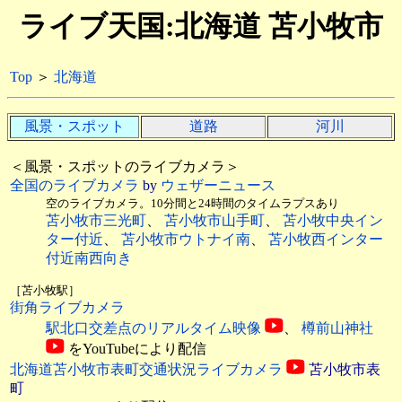
ライブ天国:北海道 苫小牧市
Top
＞
北海道
風景・スポット
道路
河川
＜風景・スポットのライブカメラ＞
全国のライブカメラ
by
ウェザーニュース
空のライブカメラ。10分間と24時間のタイムラプスあり
苫小牧市三光町
、
苫小牧市山手町
、
苫小牧中央イン
ター付近
、
苫小牧市ウトナイ南
、
苫小牧西インター
付近南西向き
［苫小牧駅］
街角ライブカメラ
駅北口交差点のリアルタイム映像
、
樽前山神社
をYouTubeにより配信
北海道苫小牧市表町交通状況ライブカメラ
苫小牧市表
町