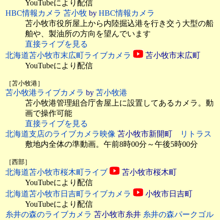
YouTubeにより配信
HBC情報カメラ 苫小牧
by
HBC情報カメラ
苫小牧市役所屋上から内陸掘込港を行き交う大型の船
舶や、製油所の方向を望んでいます
直接ライブを見る
北海道苫小牧市末広町ライブカメラ
苫小牧市末広町
YouTubeにより配信
［苫小牧港］
苫小牧港ライブカメラ
by
苫小牧港
苫小牧港管理組合庁舎屋上に設置してあるカメラ。動
画で操作可能
直接ライブを見る
北海道支店のライブカメラ映像
苫小牧市新開町
リトラス
敷地内全体の準動画。午前8時00分～午後5時00分
［西部］
北海道苫小牧市桜木町ライブ
苫小牧市桜木町
YouTubeにより配信
北海道苫小牧市日吉町ライブカメラ
小牧市日吉町
YouTubeにより配信
糸井の森のライブカメラ
苫小牧市糸井
糸井の森パークゴル