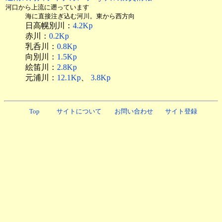
河口から上流に遡っています
海に直接注ぎ込む河川。東から西方向
日高幌別川：
4.2Kp
赤川：
0.2Kp
乳呑川：
0.8Kp
向別川：
1.5Kp
絵笛川：
2.8Kp
元浦川：
12.1Kp
、
3.8Kp
Top
サイトについて
お問い合わせ
サイト登録