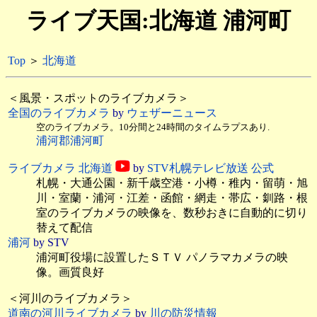
ライブ天国:北海道 浦河町
Top
＞
北海道
＜風景・スポットのライブカメラ＞
全国のライブカメラ
by
ウェザーニュース
空のライブカメラ。10分間と24時間のタイムラプスあり.
浦河郡浦河町
ライブカメラ 北海道
by
STV札幌テレビ放送 公式
札幌・大通公園・新千歳空港・小樽・稚内・留萌・旭
川・室蘭・浦河・江差・函館・網走・帯広・釧路・根
室のライブカメラの映像を、数秒おきに自動的に切り
替えて配信
浦河
by STV
浦河町役場に設置したＳＴＶ パノラマカメラの映
像。画質良好
＜河川のライブカメラ＞
道南の河川ライブカメラ
by
川の防災情報