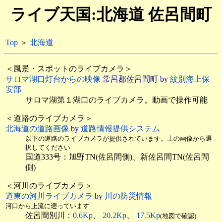
ライブ天国:北海道 佐呂間町
Top
＞
北海道
＜風景・スポットのライブカメラ＞
サロマ湖口灯台からの映像
常呂郡佐呂間町 by
紋別海上保
安部
サロマ湖第１湖口のライブカメラ。動画で操作可能
＜道路のライブカメラ＞
北海道の道路画像
by
道路情報提供システム
以下の道路のライブカメラが提供されています。上の画像から選
択してください
国道333号：旭野TN(佐呂間側)、新佐呂間TN(佐呂間
側)
＜河川のライブカメラ＞
道東の河川ライブカメラ
by
川の防災情報
河口から上流に遡っています
佐呂間別川：
0.6Kp
、
20.2Kp
、
17.5Kp
(地図で確認)