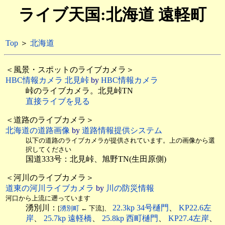
ライブ天国:北海道 遠軽町
Top
＞
北海道
＜風景・スポットのライブカメラ＞
HBC情報カメラ 北見峠
by
HBC情報カメラ
峠のライブカメラ。北見峠TN
直接ライブを見る
＜道路のライブカメラ＞
北海道の道路画像
by
道路情報提供システム
以下の道路のライブカメラが提供されています。上の画像から選
択してください
国道333号：北見峠、旭野TN(生田原側)
＜河川のライブカメラ＞
道東の河川ライブカメラ
by
川の防災情報
河口から上流に遡っています
湧別川：
22.3kp 34号樋門
、
KP22.6左
[
湧別町
← 下流]、
岸
、
25.7kp 遠軽橋
、
25.8kp 西町樋門
、
KP27.4左岸
、