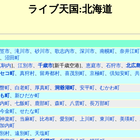
ライブ天国:北海道
笠市
、
滝川市
、
砂川市
、
歌志内市
、
深川市
、
南幌町
、
奈井江町
、
沼田町
真駒内
]、
江別市
、
千歳市
[新千歳空港]、
恵庭市
、
石狩市
、
北広
セコ町
、
真狩村
、
留寿都村
、
喜茂別町
、
京極町
、
倶知安町
、
共
瞥町
、
白老町
、
厚真町
、
洞爺湖町
、
安平町
、
むかわ町
も町
、
新ひだか町
内町
、
七飯町
、
鹿部町
、
森町
、
八雲町
、
長万部町
今金町
、
せたな町
神楽町
、
当麻町
、
比布町
、
愛別町
、
上川町
、
東川町
、
美瑛町
、
加内町
別村
、
遠別町
、
天塩町