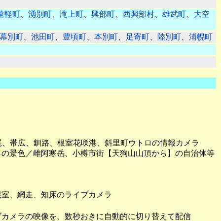
遠軽町
、
湧別町
、
滝上町
、
興部町
、
西興部村
、
雄武町
、
大空
幕別町
、
池田町
、
豊頃町
、
本別町
、
足寄町
、
陸別町
、
浦幌町
尾、帯広、釧路、根室花咲港、斜里町ウトロの情報カメラ
らの景色／雌阿寒岳、小樽市街【天狗山山頂から】の自治体等
根室、網走、知床のライブカメラ
ブカメラの映像を、数秒おきに自動的に切り替えて配信