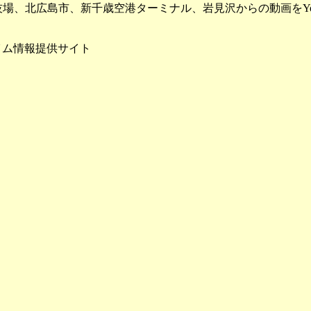
場、北広島市、新千歳空港ターミナル、岩見沢からの動画をYou
イム情報提供サイト
NEXCOドライブプラザ
クでカメラ位置を表示
、
尻別川
、
鵡川・沙流川
川
、
天塩川
、
留萌川
、
胆振海岸
、常呂川、網走川、美幌川、無加川、留萌川、石狩川、牛朱別川