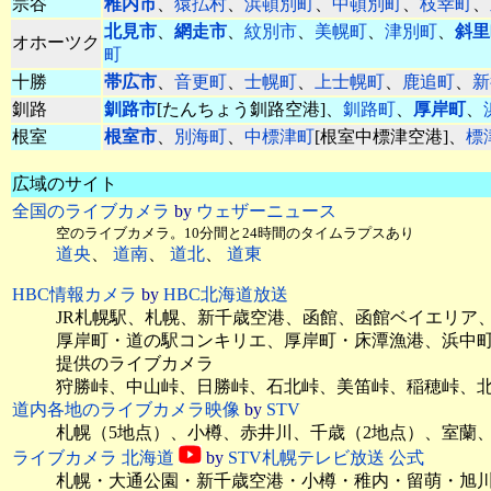
宗谷
稚内市
、
猿払村
、
浜頓別町
、
中頓別町
、
枝幸町
、
北見市
、
網走市
、
紋別市
、
美幌町
、
津別町
、
斜里
オホーツク
町
十勝
帯広市
、
音更町
、
士幌町
、
上士幌町
、
鹿追町
、
新
釧路
釧路市
[たんちょう釧路空港]、
釧路町
、
厚岸町
、
根室
根室市
、
別海町
、
中標津町
[根室中標津空港]、
標
広域のサイト
全国のライブカメラ
by
ウェザーニュース
空のライブカメラ。10分間と24時間のタイムラプスあり
道央
、
道南
、
道北
、
道東
HBC情報カメラ
by
HBC北海道放送
JR札幌駅、札幌、新千歳空港、函館、函館ベイエリア
厚岸町・道の駅コンキリエ、厚岸町・床潭漁港、浜中
提供のライブカメラ
狩勝峠、中山峠、日勝峠、石北峠、美笛峠、稲穂峠、
道内各地のライブカメラ映像
by
STV
札幌（5地点）、小樽、赤井川、千歳（2地点）、室蘭
ライブカメラ 北海道
by
STV札幌テレビ放送 公式
札幌・大通公園・新千歳空港・小樽・稚内・留萌・旭