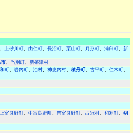
、
上砂川町
、
由仁町
、
長沼町
、
栗山町
、
月形町
、
浦臼町
、
新
島市
、
当別町
、
新篠津村
和町
、
岩内町
、
泊村
、
神恵内村
、
積丹町
、
古平町
、
仁木町
、
上富良野町
、
中富良野町
、
南富良野町
、
占冠村
、
和寒町
、
剣