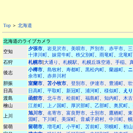
Top
＞
北海道
北海道のライブカメラ
夕張市
、
岩見沢市
、
美唄市
、
芦別市
、
赤平市
、
三
空知
十津川町
、
妹背牛町
、
秩父別町
、
雨竜町
、
北竜町
石狩
札幌市
[
大通り
、
札幌駅
、
札幌丘珠空港
、
手稲
、
小樽市
、
島牧村
、
寿都町
、
黒松内町
、
蘭越町
、
ニ
後志
余市町
、
赤井川村
胆振
室蘭市
、
苫小牧市
、
登別市
、
伊達市
、
豊浦町
、
壮
日高
日高町
、
平取町
、
新冠町
、
浦河町
、
様似町
、
えり
渡島
函館市
、
北斗市
、
松前町
、
福島町
、
知内町
、
木古
檜山
江差町
、
上ノ国町
、
厚沢部町
、
乙部町
、
奥尻町
、
旭川市
、
名寄市
、
富良野市
、
士別市
、
鷹栖町
、
東
上川
淵町
、
下川町
、
美深町
、
音威子府村
、
中川町
、
幌
留萌
留萌市
、
増毛町
、
小平町
、
苫前町
、
羽幌町
、
初山