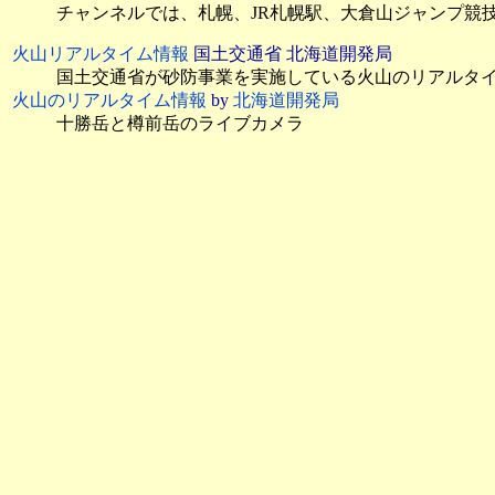
チャンネルでは、札幌、JR札幌駅、大倉山ジャンプ競技
火山リアルタイム情報
国土交通省 北海道開発局
国土交通省が砂防事業を実施している火山のリアルタ
火山のリアルタイム情報
by
北海道開発局
十勝岳と樽前岳のライブカメラ
道路のライブカメラ
北海道エリアの高速道路ライブカメラ
by
ドラぷら E-
ハイウェイ交通情報 北海道
：右側のアイコンのクリッ
JARTIC
：高速、都市高速、一般道路の情報
道路情報提供システム
河川のライブカメラ
北海道開発局
：
石狩川上流
、
石狩川下流
、
後志利別川
釧路川
、
十勝川
、
網走川・常呂川・湧別川・渚滑
ダムリアルタイム情報
川の防災情報
：
道北
、
道東
、
道央
、
道南
国土交通省 北海道開発局河川管理課
北海道開発局河川映像をYouTubeにより配信
河川映像1(Live)
：天塩川、名寄川、渚滑川、湧別川