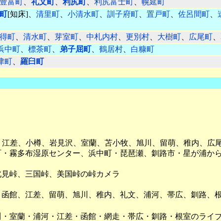
豊富町
、
礼文町
、
利尻町
、
利尻富士町
、
幌延町
町
[知床]、
清里町
、
小清水町
、
訓子府町
、
置戸町
、
佐呂間町
、
得町
、
清水町
、
芽室町
、
中札内村
、
更別村
、
大樹町
、
広尾町
、
浜中町
、
標茶町
、
弟子屈町
、
鶴居村
、
白糠町
津町
、
羅臼町
、江差、小樽、岩見沢、室蘭、苫小牧、旭川、留萌、稚内、広
町・霧多布湿原センター、浜中町・琵琶瀬、釧路市・星が浦か
北見峠、三国峠、美国峠の峠カメラ
、函館、江差、留萌、旭川、稚内、礼文、浦河、帯広、釧路、
川・室蘭・浦河・江差・函館・網走・帯広・釧路・根室のライ