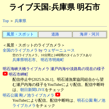
ライブ天国:兵庫県 明石市
Top
＞
兵庫県
風景・スポット
道路
海岸・河川
＜風景・スポットのライブカメラ＞
全国のライブカメラ
by
ウェザーニュース
空のライブカメラ。10分間と24時間のタイムラプスあり
兵庫県明石市
、
明石市明南町
明石海峡大橋ライブカメラ 瀬戸内海や淡路島の現在の様子
明石市岬町
配信停止中[2025.9-26.1]。明石浦漁業協同組合から望
む瀬戸内海の様子をYouTubeにより配信。配信中断時
は、
朝日新聞LIVE
をチェック
明石公園 剛ノ池ライブカメラ
YouTubeにより配信。配信中断時は、
明石公園 剛ノ池
ライブカメラ
をチェック