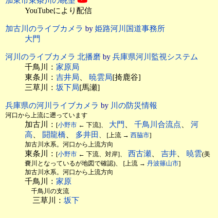
加東市東条川の眺望
YouTubeにより配信
加古川のライブカメラ
by
姫路河川国道事務所
大門
河川のライブカメラ 北播磨
by
兵庫県河川監視システム
千鳥川：
家原局
東条川：
吉井局
、
暁雲局
[掎鹿谷]
三草川：
坂下局
[馬瀬]
兵庫県の河川ライブカメラ
by
川の防災情報
河口から上流に遡っています
加古川：
大門
、
千鳥川合流点
、
河
[
小野市
← 下流]、
高
、
闘龍橋
、
多井田
、 [上流 →
西脇市
]
加古川水系。河口から上流方向
東条川：
西古瀬
、
吉井
、
暁雲
[
小野市
← 下流、対岸]、
(美
嚢川となっているが地図で確認)、 [上流 →
丹波篠山市
]
加古川水系。河口から上流方向
千鳥川：
家原
千鳥川の支流
三草川：
坂下