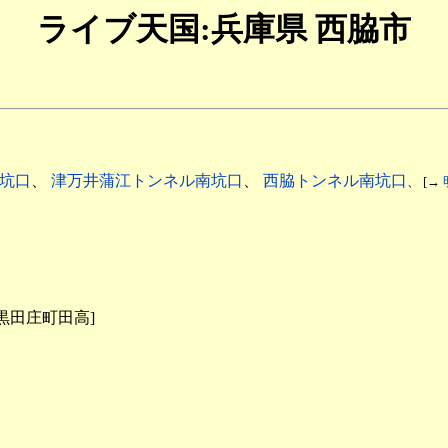
ライブ天国:兵庫県 西脇市
坑口
、
津万井蒲江トンネル南坑口
、
西脇トンネル南坑口
、 [→
[黒田庄町田高]