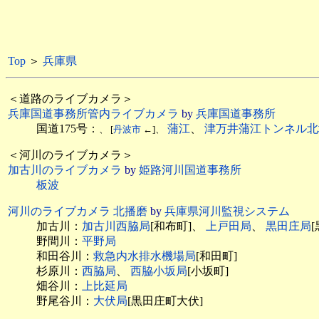
Top
＞
兵庫県
＜道路のライブカメラ＞
兵庫国道事務所管内ライブカメラ
by
兵庫国道事務所
国道175号：
蒲江
、
津万井蒲江トンネル北
、 [
丹波市
←]、
＜河川のライブカメラ＞
加古川のライブカメラ
by
姫路河川国道事務所
板波
河川のライブカメラ 北播磨
by
兵庫県河川監視システム
加古川：
加古川西脇局
[和布町]、
上戸田局
、
黒田庄局
野間川：
平野局
和田谷川：
救急内水排水機場局
[和田町]
杉原川：
西脇局
、
西脇小坂局
[小坂町]
畑谷川：
上比延局
野尾谷川：
大伏局
[黒田庄町大伏]