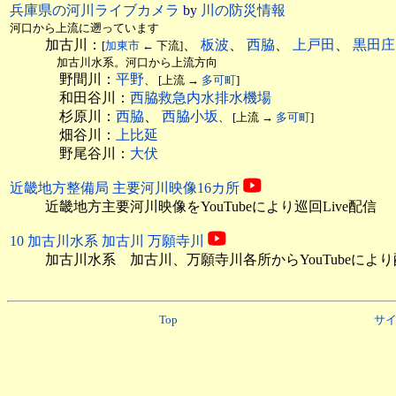
兵庫県の河川ライブカメラ
by
川の防災情報
河口から上流に遡っています
加古川：
、
板波
、
西脇
、
上戸田
、
黒田庄
[
加東市
← 下流]
加古川水系。河口から上流方向
野間川：
平野
、 [上流 →
多可町
]
和田谷川：
西脇救急内水排水機場
杉原川：
西脇
、
西脇小坂
、 [上流 →
多可町
]
畑谷川：
上比延
野尾谷川：
大伏
近畿地方整備局 主要河川映像16カ所
近畿地方主要河川映像をYouTubeにより巡回Live配信
10 加古川水系 加古川 万願寺川
加古川水系 加古川、万願寺川各所からYouTubeによ
Top
サ