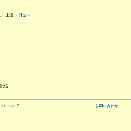
、 [上流 →
丹波市
]
り配信
イトについて
お問い合わせ