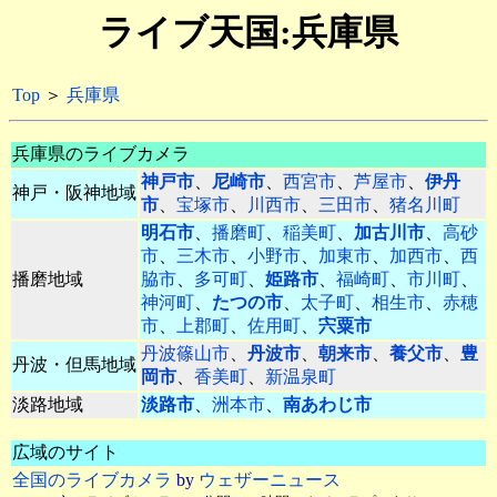
ライブ天国:兵庫県
Top
＞
兵庫県
兵庫県のライブカメラ
神戸市
、
尼崎市
、
西宮市
、
芦屋市
、
伊丹
神戸・阪神地域
市
、
宝塚市
、
川西市
、
三田市
、
猪名川町
明石市
、
播磨町
、
稲美町
、
加古川市
、
高砂
市
、
三木市
、
小野市
、
加東市
、
加西市
、
西
播磨地域
脇市
、
多可町
、
姫路市
、
福崎町
、
市川町
、
神河町
、
たつの市
、
太子町
、
相生市
、
赤穂
市
、
上郡町
、
佐用町
、
宍粟市
丹波篠山市
、
丹波市
、
朝来市
、
養父市
、
豊
丹波・但馬地域
岡市
、
香美町
、
新温泉町
淡路地域
淡路市
、
洲本市
、
南あわじ市
広域のサイト
全国のライブカメラ
by
ウェザーニュース