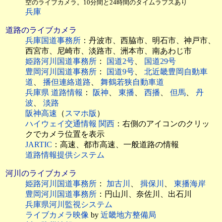
空のライブカメラ。10分間と24時間のタイムラプスあり
兵庫
道路のライブカメラ
兵庫国道事務所
：丹波市、西脇市、明石市、神戸市、
西宮市、尼崎市、淡路市、洲本市、南あわじ市
姫路河川国道事務所
：
国道2号
、
国道29号
豊岡河川国道事務所
：
国道9号
、
北近畿豊岡自動車
道
、
播但連絡道路
、
舞鶴若狭自動車道
兵庫県 道路情報
：
阪神
、
東播
、
西播
、
但馬
、
丹
波
、
淡路
阪神高速
（
スマホ版
）
ハイウェイ交通情報 関西
：右側のアイコンのクリッ
クでカメラ位置を表示
JARTIC
：高速、都市高速、一般道路の情報
道路情報提供システム
河川のライブカメラ
姫路河川国道事務所
：
加古川
、
揖保川
、
東播海岸
豊岡河川国道事務所
：円山川、奈佐川、出石川
兵庫県河川監視システム
ライブカメラ映像
by
近畿地方整備局