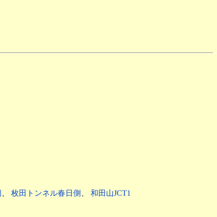
側
、
枚田トンネル春日側
、
和田山JCT1