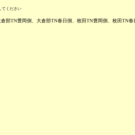
してください
日側、大倉部TN豊岡側、大倉部TN春日側、枚田TN豊岡側、枚田TN春