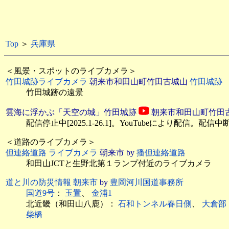
Top
＞
兵庫県
＜風景・スポットのライブカメラ＞
竹田城跡ライブカメラ
朝来市和田山町竹田古城山
竹田城跡
竹田城跡の遠景
雲海に浮かぶ「天空の城」竹田城跡
朝来市和田山町竹田
配信停止中[2025.1-26.1]。YouTubeにより配信。配信
＜道路のライブカメラ＞
但連絡道路 ライブカメラ
朝来市 by
播但連絡道路
和田山JCTと生野北第１ランプ付近のライブカメラ
道と川の防災情報 朝来市
by
豊岡河川国道事務所
国道9号
：
玉置
、
金浦1
北近畿（和田山八鹿）：
石和トンネル春日側
、
大倉部
柴橋