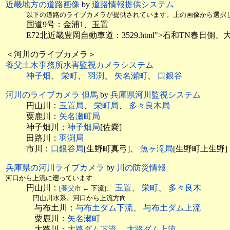
近畿地方の道路画像
by
道路情報提供システム
以下の道路のライブカメラが提供されています。上の画像から選択
国道9号：金浦1、玉置
E72北近畿豊岡自動車道：3529.html">石和TN春
＜河川のライブカメラ＞
養父土木事務所水害監視カメラシステム
神子畑
、
栄町
、
羽渕
、
矢名瀬町
、
口銀谷
河川のライブカメラ 但馬
by
兵庫県河川監視システム
円山川：
玉置局
、
栄町局
、
多々良木局
粟鹿川：
矢名瀬町局
神子畑川：
神子畑局
[佐嚢]
田路川：
羽渕局
市川：
口銀谷局
[生野町真弓]、
魚ヶ滝局
[生野町上生野]
兵庫県の河川ライブカメラ
by
川の防災情報
河口から上流に遡っています
円山川：
玉置
、
栄町
、
多々良木
[
養父市
← 下流]、
円山川水系。河口から上流方向
与布土川：
与布土ダム下流
、
与布土ダム上流
粟鹿川：
矢名瀬町
大路川：
大路ダム下流
、
大路ダム上流