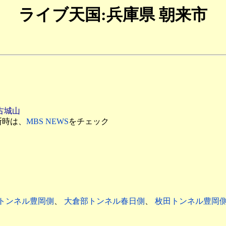
ライブ天国:兵庫県 朝来市
古城山
中断時は、
MBS NEWS
をチェック
トンネル豊岡側
、
大倉部トンネル春日側
、
枚田トンネル豊岡