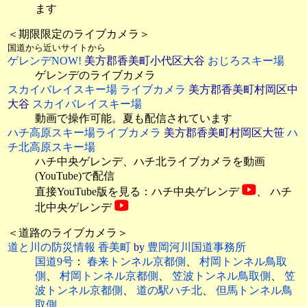
ます
＜期限限定のライブカメラ＞
国道から近いサイトから
ゲレンデNOW!
美方郡香美町小代区大谷
おじろスキー場
ゲレンデのライブカメラ
スカイバレイスキー場 ライブカメラ
美方郡香美町村岡区中
大谷
スカイバレイスキー場
動画で操作可能。夏も配信されています
ハチ高原スキー場ライブカメラ
美方郡香美町村岡区大笹
ハ
チ北高原スキー場
ハチ中央ゲレンデ、ハチ北ライブカメラを動画
(YouTube)で配信
直接YouTube版を見る：
ハチ中央ゲレンデ
、
ハチ
北中央ゲレンデ
＜道路のライブカメラ＞
道と川の防災情報 香美町
by
豊岡河川国道事務所
国道9号
：
春来トンネル京都側
、
村岡トンネル鳥取
側
、
村岡トンネル京都側
、
笠波トンネル鳥取側
、
笠
波トンネル京都側
、
道の駅ハチ北
、
但馬トンネル鳥
取側