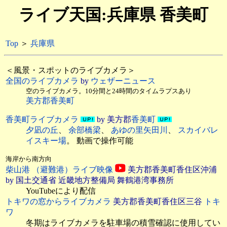
ライブ天国:兵庫県 香美町
Top
＞
兵庫県
＜風景・スポットのライブカメラ＞
全国のライブカメラ
by
ウェザーニュース
空のライブカメラ。10分間と24時間のタイムラプスあり
美方郡香美町
香美町ライブカメラ
by 美方郡
香美町
夕凪の丘
、
余部橋梁
、
あゆの里矢田川
、
スカイバレ
イスキー場
。 動画で操作可能
海岸から南方向
柴山港 （避難港）ライブ映像
美方郡香美町香住区沖浦
by 国土交通省 近畿地方整備局 舞鶴港湾事務所
YouTubeにより配信
トキワの窓からライブカメラ
美方郡香美町香住区三谷
トキ
ワ
冬期はライブカメラを駐車場の積雪確認に使用してい