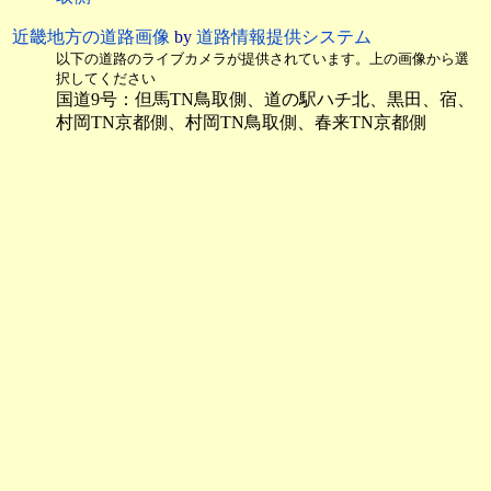
近畿地方の道路画像
by
道路情報提供システム
以下の道路のライブカメラが提供されています。上の画像から選
択してください
国道9号：但馬TN鳥取側、道の駅ハチ北、黒田、宿、
村岡TN京都側、村岡TN鳥取側、春来TN京都側
＜河川のライブカメラ＞
河川のライブカメラ 但馬
by
兵庫県河川監視システム
佐津川：
佐津局
[香住区九斗]
矢田川：
矢田川油良局
[香住区油良]、
村岡局
[村岡区
川会]、
石寺局
[小代区石寺]
湯舟川：
湯舟局
[村岡区村岡]
兵庫県の河川ライブカメラ
by
川の防災情報
河口から上流に遡っています
海に直接注ぎ込む河川。東から西方向
佐津川：
佐津
矢田川：
油良
、
村岡
、
石寺
矢田川水系
湯舟川：
湯舟