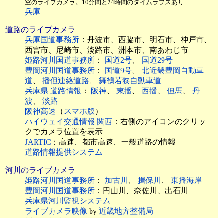
空のライブカメラ。10分間と24時間のタイムラプスあり
兵庫
道路のライブカメラ
兵庫国道事務所
：丹波市、西脇市、明石市、神戸市、
西宮市、尼崎市、淡路市、洲本市、南あわじ市
姫路河川国道事務所
：
国道2号
、
国道29号
豊岡河川国道事務所
：
国道9号
、
北近畿豊岡自動車
道
、
播但連絡道路
、
舞鶴若狭自動車道
兵庫県 道路情報
：
阪神
、
東播
、
西播
、
但馬
、
丹
波
、
淡路
阪神高速
（
スマホ版
）
ハイウェイ交通情報 関西
：右側のアイコンのクリッ
クでカメラ位置を表示
JARTIC
：高速、都市高速、一般道路の情報
道路情報提供システム
河川のライブカメラ
姫路河川国道事務所
：
加古川
、
揖保川
、
東播海岸
豊岡河川国道事務所
：円山川、奈佐川、出石川
兵庫県河川監視システム
ライブカメラ映像
by
近畿地方整備局