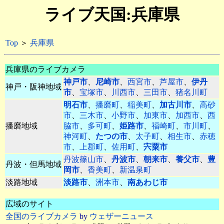
ライブ天国:兵庫県
Top
＞
兵庫県
兵庫県のライブカメラ
神戸市
、
尼崎市
、
西宮市
、
芦屋市
、
伊丹
神戸・阪神地域
市
、
宝塚市
、
川西市
、
三田市
、
猪名川町
明石市
、
播磨町
、
稲美町
、
加古川市
、
高砂
市
、
三木市
、
小野市
、
加東市
、
加西市
、
西
播磨地域
脇市
、
多可町
、
姫路市
、
福崎町
、
市川町
、
神河町
、
たつの市
、
太子町
、
相生市
、
赤穂
市
、
上郡町
、
佐用町
、
宍粟市
丹波篠山市
、
丹波市
、
朝来市
、
養父市
、
豊
丹波・但馬地域
岡市
、
香美町
、
新温泉町
淡路地域
淡路市
、
洲本市
、
南あわじ市
広域のサイト
全国のライブカメラ
by
ウェザーニュース