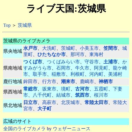
ライブ天国:茨城県
Top
＞
茨城県
茨城県のライブカメラ
水戸市
、
大洗町
、
茨城町
、
小美玉市
、
笠間市
、
城
県央地域
里町
、
ひたちなか市
、
那珂市
、
東海村
つくば市
、
つくばみらい市
、
守谷市
、
土浦市
、
か
県南地域
すみがうら市
、
石岡市
、
牛久市
、
阿見町
、
龍ケ崎
市
、
取手市
、
稲敷市
、
利根町
、
河内町
、
美浦村
鹿行地域
鉾田市
、
行方市
、
潮来市
、
鹿嶋市
、
神栖市
常総市
、
坂東市
、
境町
、
古河市
、
五霞町
、
下妻
県西地域
市
、
八千代町
、
結城市
、
筑西市
、
桜川市
日立市
、
高萩市
、
北茨城市
、
常陸太田市
、
常陸大
県北地域
宮市
、
大子町
広域のサイト
全国のライブカメラ
by
ウェザーニュース