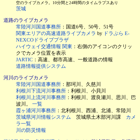
空のライブカメラ。10分間と24時間のタイムラプスあり
茨城
道路のライブカメラ
常陸河川国道事務所
：国道6号、50号、51号
関東エリアの高速道路ライブカメラ
by
ドラぷら E-
NEXCOドライブプラザ
ハイウェイ交通情報 関東
：右側のアイコンのクリッ
クでカメラ位置を表示
JARTIC
：高速、都市高速、一般道路の情報
道路情報提供システム
河川のライブカメラ
常陸河川国道事務所
：那珂川、久慈川
利根川下流河川事務所
：利根川、小貝川
利根川上流河川事務所
：利根川、渡良瀬川、思川、巴
波川。
一覧
霞ヶ浦河川事務所
：北利根川、西浦、北浦、常陸川
茨城県河川情報システム
茨城県土木部河川課
カメ
ラ一覧
川の防災情報