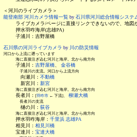
＜河川のライブカメラ＞
能登南部 河川カメラ情報一覧
by
石川県河川総合情報システ
ライブカメラ/ページに直接リンクできないので、地図
押水羽咋海岸(志雄PA)
子浦川：吉野屋橋
石川県の河川ライブカメラ
by
川の防災情報
河口から上流に遡っています
海に直接注ぎ込む河川と海岸。北から南方向
子浦川：
吉野屋橋
、
金谷橋
子浦川の支流。河口から上流方向
向瀬川：
不動橋
新宮川：
新宮
海に直接注ぎ込む河川と海岸。北から南方向
長者川：
柳瀬大橋
[
羽咋市
← 下流]、
長者川の支流
樋の川：
荻谷
海に直接注ぎ込む河川と海岸。北から南方向
押水羽咋海岸：
千里浜 志雄PA
相見川：
相見川橋
宝達川：
宝達大橋