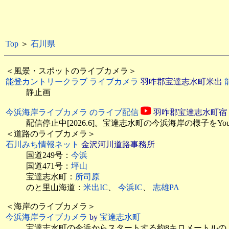
Top
＞
石川県
＜風景・スポットのライブカメラ＞
能登カントリークラブ ライブカメラ
羽咋郡宝達志水町米出
静止画
今浜海岸ライブカメラ のライブ配信
羽咋郡宝達志水町宿 
配信停止中[2026.6]。宝達志水町の今浜海岸の様子をYou
＜道路のライブカメラ＞
石川みち情報ネット
金沢河川道路事務所
国道249号：
今浜
国道471号：
坪山
宝達志水町：
所司原
のと里山海道：
米出IC
、
今浜IC
、
志雄PA
＜海岸のライブカメラ＞
今浜海岸ライブカメラ
by
宝達志水町
宝達志水町の今浜からスタートする約8キロメートルの「千