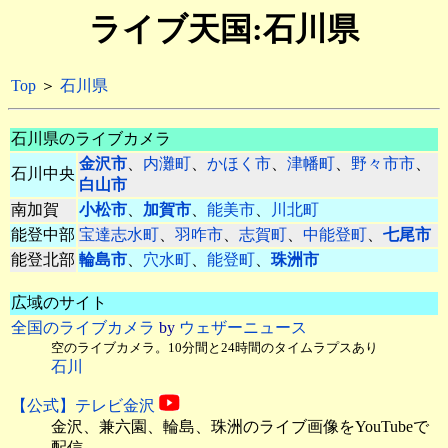
ライブ天国:石川県
Top
＞
石川県
石川県のライブカメラ
金沢市
、
内灘町
、
かほく市
、
津幡町
、
野々市市
、
石川中央
白山市
南加賀
小松市
、
加賀市
、
能美市
、
川北町
能登中部
宝達志水町
、
羽咋市
、
志賀町
、
中能登町
、
七尾市
能登北部
輪島市
、
穴水町
、
能登町
、
珠洲市
広域のサイト
全国のライブカメラ
by
ウェザーニュース
空のライブカメラ。10分間と24時間のタイムラプスあり
石川
【公式】テレビ金沢
金沢、兼六園、輪島、珠洲のライブ画像をYouTubeで
配信