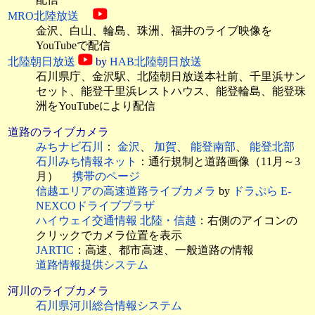
MRO北陸放送
金沢、白山、輪島、珠洲、福井のライブ映像を
YouTubeで配信
北陸朝日放送
by
HAB北陸朝日放送
石川県庁、金沢駅、北陸朝日放送本社前、千里浜サン
セット、能登千里浜レストハウス、能登輪島、能登珠
洲をYouTubeにより配信
道路のライブカメラ
みちナビ石川
：
金沢
、
加賀
、
能登南部
、
能登北部
石川みち情報ネット
：通行規制と道路画像（11月～3
月）
携帯のページ
信越エリアの高速道路ライブカメラ
by
ドラぷら E-
NEXCOドライブプラザ
ハイウェイ交通情報 北陸・信越
：右側のアイコンの
クリックでカメラ位置を表示
JARTIC
：高速、都市高速、一般道路の情報
道路情報提供システム
河川のライブカメラ
石川県河川総合情報システム